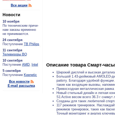
Все акции
Новости
10 ноября
По тех­ни­че­ским при­чи­
нам за­ка­зы вре­мен­но
не при­ни­ма­ют­ся.
24 сентября
По­ступ­ле­ние
ТВ Philips
11 сентября
Теле­ви­зо­ры BQ
10 сентября
Описание товара
Смарт-часы 
По­сту­ле­ние
AMD
,
Intel
5 сентября
Широкий дисплей и высокая детализ
По­ступ­ле­ние
Keenetic
Большой 1.43-дюймовый AMOLED-дис
работу. Благодаря удобной функции 
Все новости
такие как входящие вызовы, напоми
E-mail рассылка
Превосходная металлическая рамка
Новый стильный дизайн и легкая кон
S1 Active весом всего 36.3 г снимут
Созданы для таких любителей спорта
117 режимов тренировок. Наслаждай
режимов тренировок, таких как баск
Точный мониторинг и анализ ключевы