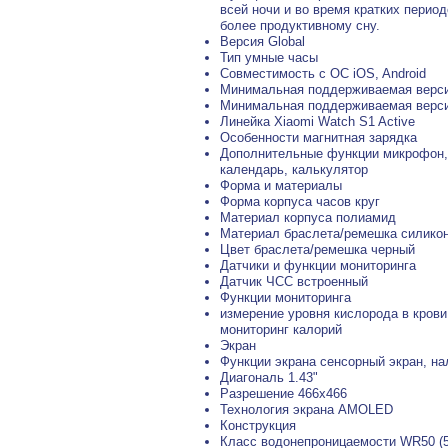
всей ночи и во время кратких перио
более продуктивному сну.
Версия Global
Тип умные часы
Совместимость с ОС iOS, Android
Минимальная поддерживаемая версия
Минимальная поддерживаемая верси
Линейка Xiaomi Watch S1 Active
Особенности магнитная зарядка
Дополнительные функции микрофон, д
календарь, калькулятор
Форма и материалы
Форма корпуса часов круг
Материал корпуса полиамид
Материал браслета/ремешка силико
Цвет браслета/ремешка черный
Датчики и функции мониторинга
Датчик ЧСС встроенный
Функции мониторинга
измерение уровня кислорода в крови
мониторинг калорий
Экран
Функции экрана сенсорный экран, на
Диагональ 1.43"
Разрешение 466x466
Технология экрана AMOLED
Конструкция
Класс водонепроницаемости WR50 (5