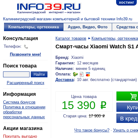
хостинг
Калининградский магазин компьютерной и бытовой техники Info39.ru
Компьютеры, оргтехника
Аудио, Видео, Фото
Средства 
Консультация
Каталог товаров
Компьютеры, оргтехника
Смарт-часы Xiaomi Watch S1 
Телефон:
Позвоните мне!
Бренд:
Xiaomi
Гарантия:
12 месяцев
Поиск товара
Наличие:
менее 5 единиц
Оплата:
Доставка
:
10 авг. бесплатно (стандартная)
Расширенный поиск
Информация

Цена товара
15 390
Система бонусов
P
Купи
Политика в отношении
обработки
Старая цена:
17 900
P
персональных данных
В кред
Акции магазина
Что такое бонусы?
·
Узнать о сни
Покупать выгодно