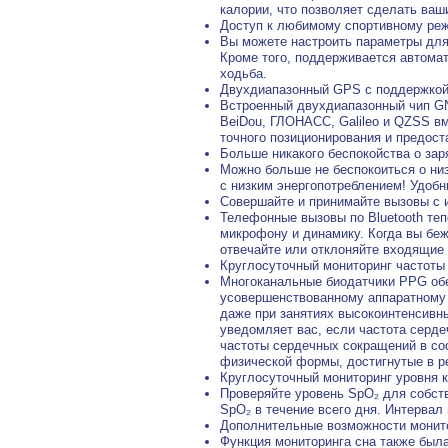
калории, что позволяет сделать ва
Доступ к любимому спортивному ре
Вы можете настроить параметры дл
Кроме того, поддерживается автомат
ходьба.
Двухдиапазонный GPS с поддержкой
Встроенный двухдиапазонный чип GN
BeiDou, ГЛОНАСС, Galileo и QZSS в
точного позиционирования и предос
Больше никакого беспокойства о зар
Можно больше не беспокоиться о низ
с низким энергопотреблением! Удобн
Совершайте и принимайте вызовы с и
Телефонные вызовы по Bluetooth теп
микрофону и динамику. Когда вы беж
отвечайте или отклоняйте входящие
Круглосуточный мониторинг частоты
Многоканальные биодатчики PPG обе
усовершенствованному аппаратному 
даже при занятиях высокоинтенсивны
уведомляет вас, если частота серд
частоты сердечных сокращений в со
физической формы, достигнутые в р
Круглосуточный мониторинг уровня к
Проверяйте уровень SpO₂ для собст
SpO₂ в течение всего дня. Интервал
Дополнительные возможности монит
Функция мониторинга сна также был