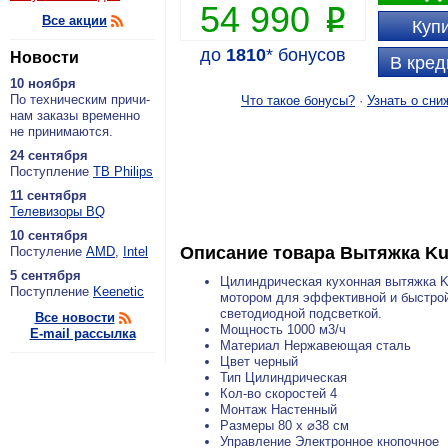
54 990
P
Все акции
Купи
до
1810
*
бонусов
Новости
В кред
10 ноября
По тех­ни­че­ским при­чи­
Что такое бонусы?
·
Узнать о сни
нам за­ка­зы вре­мен­но
не при­ни­ма­ют­ся.
24 сентября
По­ступ­ле­ние
ТВ Philips
11 сентября
Теле­ви­зо­ры BQ
10 сентября
Описание товара
Вытяжка Ku
По­сту­ле­ние
AMD
,
Intel
5 сентября
Цилиндрическая кухонная вытяжка 
По­ступ­ле­ние
Keenetic
мотором для эффективной и быстрой
светодиодной подсветкой.
Все новости
Мощность 1000 м3/ч
E-mail рассылка
Материал Нержавеющая сталь
Цвет черный
Тип Цилиндрическая
Кол-во скоростей 4
Монтаж Настенный
Размеры 80 х ⌀38 см
Управление Электронное кнопочное