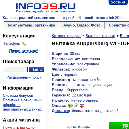
хостинг
Калининградский магазин компьютерной и бытовой техники Info39.ru
Компьютеры, оргтехника
Аудио, Видео, Фото
Средства 
Консультация
Каталог товаров
Бытовая техника
Вытя
Вытяжка Kuppersberg WL-TU
Телефон:
Позвоните мне!
Ширина:
38 см
Расположение:
настенная
Поиск товара
Управление:
электронное
Фильтры:
жировой
Цвет:
черный
Расширенный поиск
3
Производ-ть:
высокая м
/ч
Режимы:
вытяжка, рециркуляция
Информация
Бренд:
Kuppersberg
Гарантия:
12 месяцев
Система бонусов
Политика в отношении
Наличие:
менее 5 единиц
обработки
Оплата:
персональных данных
1
Доставка
:
бесплатно (стандартная)
Акции магазина

Цена товара
Покупать выгодно