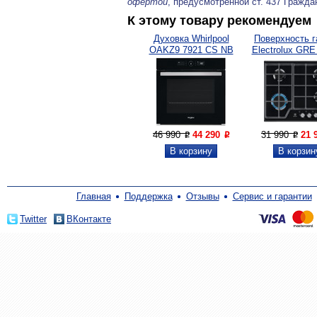
офертой
, предусмотренной ст. 437 Гражда
К этому товару рекомендуем
Духовка Whirlpool
Поверхность г
OAKZ9 7921 CS NB
Electrolux GR
46 990
44 290
31 990
21 
P
P
P
Главная
Поддержка
Отзывы
Сервис и гарантии
Twitter
ВКонтакте