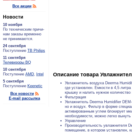
Все акции
Новости
10 ноября
По тех­ни­че­ским при­чи­
нам за­ка­зы вре­мен­но
не при­ни­ма­ют­ся.
24 сентября
По­ступ­ле­ние
ТВ Philips
11 сентября
Теле­ви­зо­ры BQ
10 сентября
Описание товара
Увлажнител
По­сту­ле­ние
AMD
,
Intel
5 сентября
Увлажнитель воздуха Deerma Humidi
По­ступ­ле­ние
Keenetic
где установлен. Емкости в 4,5 литра
крышку и налить нужное количество
Все новости
Фильтрация
E-mail рассылка
Увлажнитель Deerma Humidifier DEM
но и воздух. Фильтр в форме специа
активированным углем блокирует мел
необходимости, можно легко вынуть 
Управление
Производительность увлажнителя De
помещение, в котором установлен, к