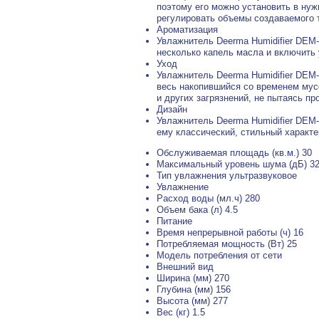
поэтому его можно установить в ну
регулировать объемы создаваемого 
Ароматизация
Увлажнитель Deerma Humidifier DEM
несколько капель масла и включить
Уход
Увлажнитель Deerma Humidifier DEM
весь накопившийся со временем мусо
и других загрязнений, не пытаясь п
Дизайн
Увлажнитель Deerma Humidifier DEM
ему классический, стильный характе
Обслуживаемая площадь (кв.м.) 30
Максимальный уровень шума (дБ) 3
Тип увлажнения ультразвуковое
Увлажнение
Расход воды (мл.ч) 280
Объем бака (л) 4.5
Питание
Время непрерывной работы (ч) 16
Потребляемая мощность (Вт) 25
Модель потребления от сети
Внешний вид
Ширина (мм) 270
Глубина (мм) 156
Высота (мм) 277
Вес (кг) 1.5