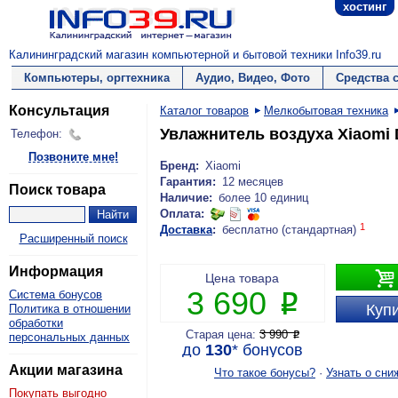
хостинг
Калининградский магазин компьютерной и бытовой техники Info39.ru
Компьютеры, оргтехника
Аудио, Видео, Фото
Средства 
Консультация
Каталог товаров
Мелкобытовая техника
Увлажнитель воздуха Xiaomi
Телефон:
Позвоните мне!
Бренд:
Xiaomi
Гарантия:
12 месяцев
Поиск товара
Наличие:
более 10 единиц
Оплата:
1
Доставка
:
бесплатно (стандартная)
Расширенный поиск
Информация

Цена товара
3 690
Система бонусов
P
Купи
Политика в отношении
обработки
Старая цена:
3 990
P
персональных данных
до
130
*
бонусов
Акции магазина
Что такое бонусы?
·
Узнать о сни
Покупать выгодно