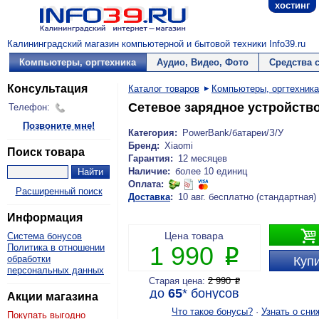
хостинг
Калининградский магазин компьютерной и бытовой техники Info39.ru
Компьютеры, оргтехника
Аудио, Видео, Фото
Средства 
Консультация
Каталог товаров
Компьютеры, оргтехника
Сетевое зарядное устройство
Телефон:
Позвоните мне!
Категория:
PowerBank/батареи/З/У
Бренд:
Xiaomi
Поиск товара
Гарантия:
12 месяцев
Наличие:
более 10 единиц
Оплата:
Расширенный поиск
Доставка
:
10 авг. бесплатно (стандартная)
Информация

Цена товара
Система бонусов
1 990
Политика в отношении
P
обработки
Купи
персональных данных
Старая цена:
2 990
P
до
65
*
бонусов
Акции магазина
Что такое бонусы?
·
Узнать о сни
Покупать выгодно