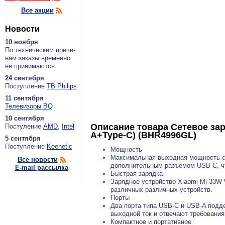
Все акции
Новости
10 ноября
По тех­ни­че­ским при­чи­
нам за­ка­зы вре­мен­но
не при­ни­ма­ют­ся.
24 сентября
По­ступ­ле­ние
ТВ Philips
11 сентября
Теле­ви­зо­ры BQ
10 сентября
Описание товара
Сетевое зар
По­сту­ле­ние
AMD
,
Intel
A+Type-C) (BHR4996GL)
5 сентября
По­ступ­ле­ние
Keenetic
Мощность
Максимальная выходная мощность сос
Все новости
дополнительным разъемом USB-C, чт
E-mail рассылка
Быстрая зарядка
Зарядное устройство Xiaomi Mi 33W 
различных различных устройств.
Порты
Два порта типа USB-C и USB-A подд
выходной ток и отвечают требования
Компактное и портативное