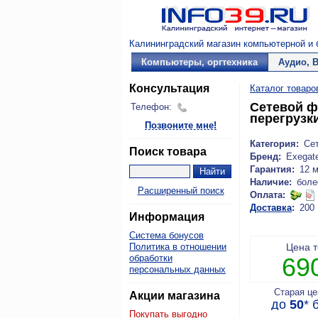
Калининградский магазин компьютерной и б
Компьютеры, оргтехника
Аудио, 
Консультация
Каталог товаро
Сетевой фи
Телефон:
перегрузк
Позвоните мне!
Категория:
Се
Поиск товара
Бренд:
Exegat
Гарантия:
12 
Наличие:
боле
Расширенный поиск
Оплата:
Доставка
:
200
Информация
Система бонусов
Политика в отношении
Цена 
обработки
69
персональных данных
Старая ц
Акции магазина
до
50
*
б
Покупать выгодно