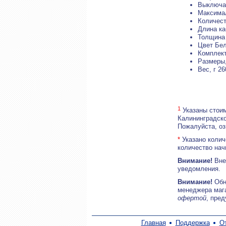
Выключат
Максимал
Количест
Длина ка
Толщина 
Цвет Бе
Комплект
Размеры,
Вес, г 26
1
Указаны стоим
Калининградско
Пожалуйста, о
*
Указано колич
количество нач
Внимание!
Внеш
уведомления.
Внимание!
Обн
менеджера маг
офертой
, пре
Главная
Поддержка
О