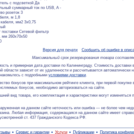
ель с подсветкой Да
ьный суммарный ток по USB, A -
во розеток 3
беля, м 1,8
кабеля, мм2 3x0,75
лый
 поставки Сетевой фильтр
 мм 260x70x50
0
Версия для печати
Сообщить об ошибке в опис
Максимальный срок резервирования товара составля
ость и примерная дата доставки по Калининграду. Стоимость доставки 
й области зависит от их удаленности и рассчитывается автоматически 
знакомьтесь с подробными
условиями доставки
.
ество бонусов при максимальном рейтинге клиента, при первой покупке
исляемых бонусов, необходимо авторизоваться на сайте.
ний вид товара, его комплектация и характеристики могут изменяться 
аруженная на данном сайте неточность или ошибка — не более чем нед
азина. Любая информация, содержащаяся на данном сайте имеет справ
дусмотренной ст. 437 Гражданского Кодекса РФ.
тзывы
Сервис и гарантии
Услуги
Публикации
Политика конфиде