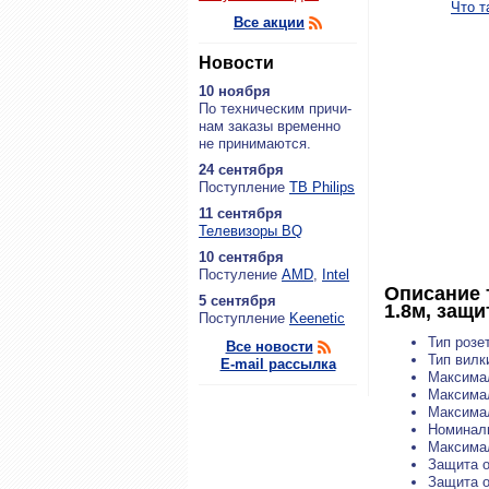
Что т
Все акции
Новости
10 ноября
По тех­ни­че­ским при­чи­
нам за­ка­зы вре­мен­но
не при­ни­ма­ют­ся.
24 сентября
По­ступ­ле­ние
ТВ Philips
11 сентября
Теле­ви­зо­ры BQ
10 сентября
По­сту­ле­ние
AMD
,
Intel
Описание 
5 сентября
1.8м, защи
По­ступ­ле­ние
Keenetic
Тип розе
Все новости
Тип вилк
E-mail рассылка
Максимал
Максимал
Максимал
Номиналь
Максимал
Защита о
Защита о