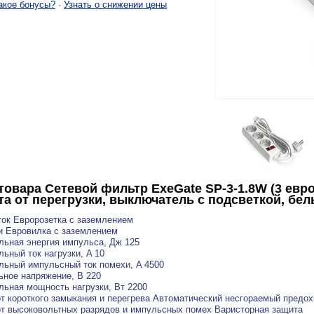
акое бонусы?
·
Узнать о снижении цены
товара
Сетевой фильтр ExeGate SP-3-1.8W (3 евр
та от перегрузки, выключатель с подсветкой, бел
ток Евророзетка с заземлением
и Евровилка с заземлением
ьная энергия импульса, Дж 125
ьный ток нагрузки, A 10
ьный импульсный ток помехи, A 4500
ное напряжение, В 220
ьная мощность нагрузки, Вт 2200
т короткого замыкания и перегрева Автоматический несгораемый предо
т высоковольтных разрядов и импульсных помех Варисторная защита