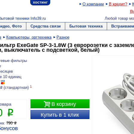
хостинг
О компании
В кредит?
В
ытовой техники Info39.ru
Любой товар мо
Видео, Фото
Средства связи
Бытовая техника
Встраиваем
в
Компьютеры, оргтехника
Разное
льтр ExeGate SP-3-1.8W (3 евророзетки с заземле
и, выключатель с подсветкой, белый)
тевые фильтры
e
месяцев
е 10 единиц
1
(стандартная)
P

В корзину
товара
0
P
Купить в 1 клик
ена:
790
P
онусов