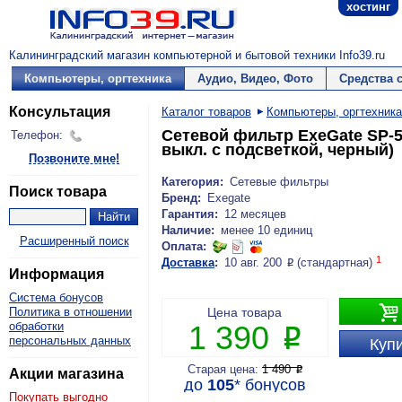
хостинг
Калининградский магазин компьютерной и бытовой техники Info39.ru
Компьютеры, оргтехника
Аудио, Видео, Фото
Средства 
Консультация
Каталог товаров
Компьютеры, оргтехника
Сетевой фильтр ExeGate SP-5-
Телефон:
выкл. с подсветкой, черный)
Позвоните мне!
Категория:
Сетевые фильтры
Поиск товара
Бренд:
Exegate
Гарантия:
12 месяцев
Наличие:
менее 10 единиц
Расширенный поиск
Оплата:
1
Доставка
:
10 авг. 200
(стандартная)
P
Информация
Система бонусов

Политика в отношении
Цена товара
обработки
1 390
P
персональных данных
Купи
Старая цена:
1 490
P
Акции магазина
до
105
*
бонусов
Покупать выгодно