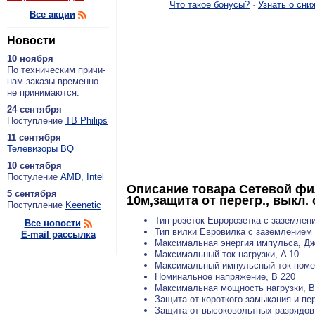
Что такое бонусы?
·
Узнать о сни
Все акции
Новости
10 ноября
По тех­ни­че­ским при­чи­
нам за­ка­зы вре­мен­но
не при­ни­ма­ют­ся.
24 сентября
По­ступ­ле­ние
ТВ Philips
11 сентября
Теле­ви­зо­ры BQ
10 сентября
По­сту­ле­ние
AMD
,
Intel
Описание товара
Сетевой фил
5 сентября
10м,защита от перегр., выкл.
По­ступ­ле­ние
Keenetic
Тип розеток Евророзетка с заземлен
Все новости
Тип вилки Евровилка с заземлением
E-mail рассылка
Максимальная энергия импульса, Дж
Максимальный ток нагрузки, A 10
Максимальный импульсный ток помех
Номинальное напряжение, В 220
Максимальная мощность нагрузки, В
Защита от короткого замыкания и п
Защита от высоковольтных разрядов