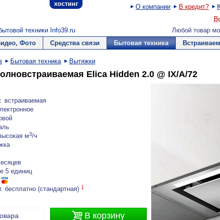
хостинг
О компании
В кредит?
В
ытовой техники Info39.ru
Любой товар мо
Видео, Фото
Средства связи
Бытовая техника
Встраиваем
в
Бытовая техника
Вытяжки
лновстраиваемая Elica Hidden 2.0 @ IX/A/72
м
:
встраиваемая
лектронное
овой
аль
3
высокая м
/ч
жка
месяцев
е 5 единиц
1
г. бесплатно (стандартная)

В корзину
товара