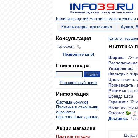
Калининградский магазин компьютерной и б
Компьютеры, оргтехника
Аудио, 
Консультация
Каталог товаро
Вытяжка по
Телефон:
Позвоните мне!
Ширина:
72 с
Расположение
Поиск товара
Управление:
э
Фильтры:
жир
Цвет:
нерж. ст
Расширенный поиск
Производ-ть:
Режимы:
вытя
Информация
Бренд:
Elica
Гарантия:
12 
Система бонусов
Политика в отношении
Наличие:
мене
обработки
Оплата:
персональных данных
Доставка
:
7 ав
Акции магазина
Цена 
Покупать выгодно