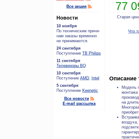
77 
Все акции
Старая цен
Новости
10 ноября
По тех­ни­че­ским при­чи­
Что т
нам за­ка­зы вре­мен­но
не при­ни­ма­ют­ся.
24 сентября
По­ступ­ле­ние
ТВ Philips
11 сентября
Теле­ви­зо­ры BQ
10 сентября
Описание 
По­сту­ле­ние
AMD
,
Intel
5 сентября
Модель п
По­ступ­ле­ние
Keenetic
монтажа 
производ
Все новости
на длите
E-mail рассылка
Многораз
приобрет
Встраива
воздуха,
подсветк
гарантир
практиче