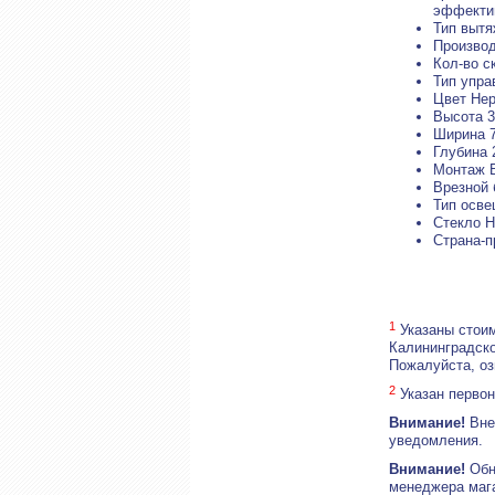
эффектив
Тип вытя
Производ
Кол-во с
Тип упра
Цвет Не
Высота 3
Ширина 7
Глубина 
Монтаж 
Врезной 
Тип осв
Стекло Н
Страна-п
1
Указаны стоим
Калининградско
Пожалуйста, о
2
Указан первон
Внимание!
Внеш
уведомления.
Внимание!
Обн
менеджера маг