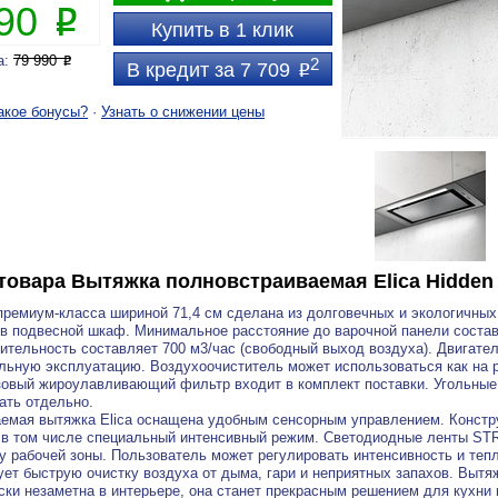
090
P
Купить в 1 клик
а:
79 990
P
2
В кредит за 7 709
P
акое бонусы?
·
Узнать о снижении цены
товара
Вытяжка полновстраиваемая Elica Hidden 2
ремиум-класса шириной 71,4 см сделана из долговечных и экологичных
в подвесной шкаф. Минимальное расстояние до варочной панели соста
ительность составляет 700 м3/час (свободный выход воздуха). Двигате
льную эксплуатацию. Воздухоочиститель может использоваться как на р
овый жироулавливающий фильтр входит в комплект поставки. Угольные
ать отдельно.
емая вытяжка Elica оснащена удобным сенсорным управлением. Констру
 в том числе специальный интенсивный режим. Светодиодные ленты S
у рабочей зоны. Пользователь может регулировать интенсивность и тепло
ует быструю очистку воздуха от дыма, гари и неприятных запахов. Выт
ски незаметна в интерьере, она станет прекрасным решением для кухни 