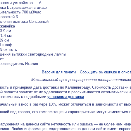
ности устройства — А.
жки Встраиваемая в шкаф
ительность 700 м3/час
коростей 3
вления вытяжки Сенсорный
ржавейка
3.9 см
1.4 см
29 см
В шкаф
блок Есть
ещения вытяжки светодиодные лампы
ет
роизводитель Италия
Версия для печати
Сообщить об ошибке в опис
Максимальный срок резервирования товара составля
ость и примерная дата доставки по Калининграду. Стоимость доставки 
й области зависит от их удаленности и рассчитывается автоматически 
знакомьтесь с подробными
условиями доставки
.
ачальный взнос в размере 10%, может отличаться в зависимости от вы
ний вид товара, его комплектация и характеристики могут изменяться 
аруженная на данном сайте неточность или ошибка — не более чем нед
азина. Любая информация, содержащаяся на данном сайте имеет справ