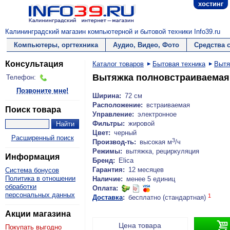
хостинг
Калининградский магазин компьютерной и бытовой техники Info39.ru
Компьютеры, оргтехника
Аудио, Видео, Фото
Средства 
Консультация
Каталог товаров
Бытовая техника
Вытя
Вытяжка полновстраиваемая 
Телефон:
Позвоните мне!
Ширина:
72 см
Расположение:
встраиваемая
Поиск товара
Управление:
электронное
Фильтры:
жировой
Цвет:
черный
Расширенный поиск
3
Производ-ть:
высокая м
/ч
Режимы:
вытяжка, рециркуляция
Информация
Бренд:
Elica
Гарантия:
12 месяцев
Система бонусов
Политика в отношении
Наличие:
менее 5 единиц
обработки
Оплата:
персональных данных
1
Доставка
:
бесплатно (стандартная)
Акции магазина

Цена товара
Покупать выгодно