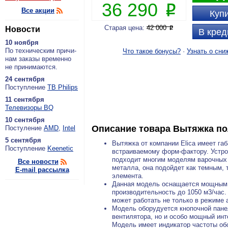
36 290
P
Все акции
Купи
Старая цена:
42 000
Новости
P
В кред
10 ноября
По тех­ни­че­ским при­чи­
Что такое бонусы?
·
Узнать о сни
нам за­ка­зы вре­мен­но
не при­ни­ма­ют­ся.
24 сентября
По­ступ­ле­ние
ТВ Philips
11 сентября
Теле­ви­зо­ры BQ
10 сентября
Описание товара
Вытяжка по
По­сту­ле­ние
AMD
,
Intel
5 сентября
Вытяжка от компании Elica имеет га
По­ступ­ле­ние
Keenetic
встраиваемому форм-фактору. Устрой
подходит многим моделям варочных 
Все новости
металла, она подойдет как темным, 
E-mail рассылка
элемента.
Данная модель оснащается мощным э
производительность до 1050 м3/час.
может работать не только в режиме 
Модель оборудуется кнопочной пане
вентилятора, но и особо мощный ин
Модель имеет индикатор частоты об