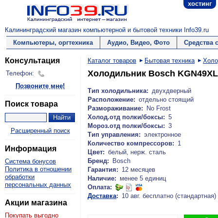
хостинг
Калининградский магазин компьютерной и бытовой техники Info39.ru
Компьютеры, оргтехника
Аудио, Видео, Фото
Средства 
Консультация
Каталог товаров
Бытовая техника
Холо
Холодильник Bosch KGN49X
Телефон:
Позвоните мне!
Тип холодильника:
двухдверный
Расположение:
отдельно стоящий
Поиск товара
Размораживание:
No Frost
Холод.отд полки/боксы:
5
Мороз.отд полки/боксы:
3
Расширенный поиск
Тип управления:
электронное
Количество компрессоров:
1
Информация
Цвет:
белый, нерж. сталь
Бренд:
Bosch
Система бонусов
Политика в отношении
Гарантия:
12 месяцев
обработки
Наличие:
менее 5 единиц
персональных данных
Оплата:
Доставка
:
10 авг. бесплатно (стандартная)
Акции магазина
Покупать выгодно