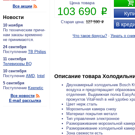

Цена товара
Все акции
103 690
P
Купи
Новости
Старая цена:
127 590
P
В креди
10 ноября
По тех­ни­че­ским при­чи­
нам за­ка­зы вре­мен­но
Что такое бонусы?
·
Узнать о сни
не при­ни­ма­ют­ся.
24 сентября
По­ступ­ле­ние
ТВ Philips
11 сентября
Теле­ви­зо­ры BQ
10 сентября
Описание товара
Холодильн
По­сту­ле­ние
AMD
,
Intel
5 сентября
Двухкамерный холодильник Bosch
K
По­ступ­ле­ние
Keenetic
воздуха и предотвращает образован
отделения. Выдвижная полка EasyAc
Все новости
прожуктов VitaFresh в ней удобно х
E-mail рассылка
Цвет нерж.сталь
Морозильная камера снизу
Материал покрытия металл
Тип управления электронное
Размораживание морозильной камеры
Размораживание холодильной камеры
Зона свежести есть