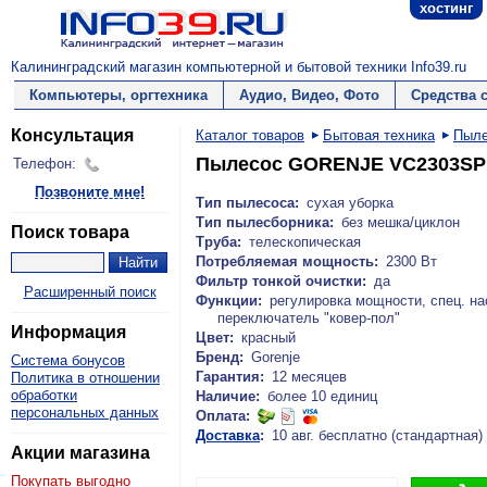
хостинг
Калининградский магазин компьютерной и бытовой техники Info39.ru
Компьютеры, оргтехника
Аудио, Видео, Фото
Средства 
Консультация
Каталог товаров
Бытовая техника
Пыл
Пылесос GORENJE VC2303S
Телефон:
Позвоните мне!
Тип пылесоса:
сухая уборка
Тип пылесборника:
без мешка/циклон
Поиск товара
Труба:
телескопическая
Потребляемая мощность:
2300 Вт
Фильтр тонкой очистки:
да
Расширенный поиск
Функции:
регулировка мощности, спец. на
переключатель "ковер-пол"
Информация
Цвет:
красный
Бренд:
Gorenje
Система бонусов
Гарантия:
12 месяцев
Политика в отношении
обработки
Наличие:
более 10 единиц
персональных данных
Оплата:
Доставка
:
10 авг. бесплатно (стандартная)
Акции магазина
Покупать выгодно