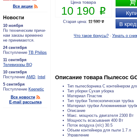

Цена товара
Все акции
10 190
P
Купи
Новости
Старая цена:
11 590
P
В кред
10 ноября
По тех­ни­че­ским при­чи­
нам за­ка­зы вре­мен­но
Что такое бонусы?
·
Узнать о сни
не при­ни­ма­ют­ся.
24 сентября
По­ступ­ле­ние
ТВ Philips
11 сентября
Теле­ви­зо­ры BQ
10 сентября
Описание товара
Пылесос G
По­сту­ле­ние
AMD
,
Intel
5 сентября
Тип пылесборника С контейнером дл
По­ступ­ле­ние
Keenetic
Тип уборки Сухая уборка
Материал Пластик
Все новости
Тип трубки Телескопическая трубка
E-mail рассылка
Материал трубки Алюминиевая труб
Описание
Макс. мощность двигателя 2300 Вт
Мощность всасывания 400 Вт
Поток воздуха (л/с) 30.5
Объем контейнера для пыли 1.7 л
Управление