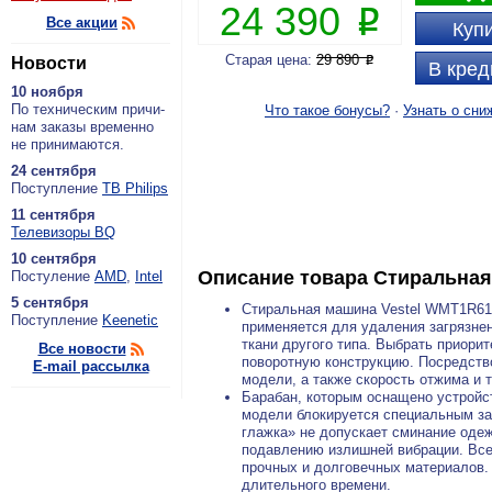
24 390
P
Все акции
Купи
Старая цена:
29 890
Новости
P
В кред
10 ноября
По тех­ни­че­ским при­чи­
Что такое бонусы?
·
Узнать о сни
нам за­ка­зы вре­мен­но
не при­ни­ма­ют­ся.
24 сентября
По­ступ­ле­ние
ТВ Philips
11 сентября
Теле­ви­зо­ры BQ
10 сентября
Описание товара
Стиральна
По­сту­ле­ние
AMD
,
Intel
5 сентября
Стиральная машина Vestel WMT1R610
По­ступ­ле­ние
Keenetic
применяется для удаления загрязнен
ткани другого типа. Выбрать приор
Все новости
поворотную конструкцию. Посредств
E-mail рассылка
модели, а также скорость отжима и 
Барабан, которым оснащено устройст
модели блокируется специальным за
глажка» не допускает сминание оде
подавлению излишней вибрации. Все
прочных и долговечных материалов. 
длительного времени.