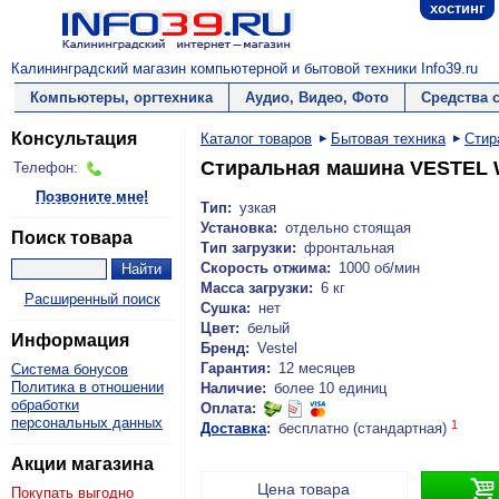
хостинг
Калининградский магазин компьютерной и бытовой техники Info39.ru
Компьютеры, оргтехника
Аудио, Видео, Фото
Средства 
Консультация
Каталог товаров
Бытовая техника
Стир
Стиральная машина VESTEL
Телефон:
Позвоните мне!
Тип:
узкая
Установка:
отдельно стоящая
Поиск товара
Тип загрузки:
фронтальная
Скорость отжима:
1000 об/мин
Масса загрузки:
6 кг
Расширенный поиск
Сушка:
нет
Цвет:
белый
Информация
Бренд:
Vestel
Гарантия:
12 месяцев
Система бонусов
Политика в отношении
Наличие:
более 10 единиц
обработки
Оплата:
персональных данных
1
Доставка
:
бесплатно (стандартная)
Акции магазина

Цена товара
Покупать выгодно