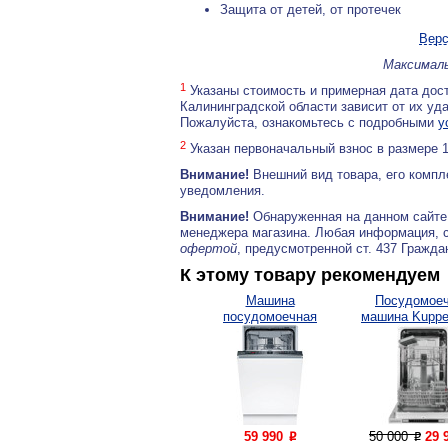
Защита от детей, от протечек
Верс
Максималь
1
Указаны стоимость и примерная дата дост
Калининградской области зависит от их уд
Пожалуйста, ознакомьтесь с подробными
у
2
Указан первоначальный взнос в размере 
Внимание!
Внешний вид товара, его компл
уведомления.
Внимание!
Обнаруженная на данном сайте
менеджера магазина. Любая информация, 
офертой
, предусмотренной ст. 437 Гражда
К этому товару рекомендуем
Машина
Посудомое
посудомоечная
машина Kuppe
встраиваемая...
GSM...
59 990
50 000
29 
P
P