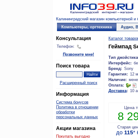
Калининградский магазин компьютерной и б
Компьютеры, оргтехника
Аудио, 
Консультация
Каталог товаро
Геймпад So
Телефон:
Позвоните мне!
Тип джойстика
Интерфейс:
бе
Поиск товара
Бренд:
Sony
Гарантия:
12 
Наличие:
мене
Расширенный поиск
Оплата:
Доставка
:
10 а
Информация
Система бонусов
Политика в отношении
Цена 
обработки
8 2
персональных данных
Старая це
Акции магазина
до
115
*
Покупать выгодно