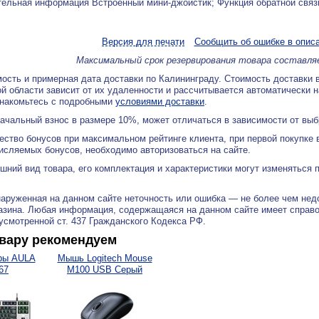
ельная информация Встроенный мини-джойстик; Функция обратной связ
Версия для печати
Сообщить об ошибке в опис
Максимальный срок резервирования товара составля
ость и примерная дата доставки по Калининграду. Стоимость доставки 
й области зависит от их удаленности и рассчитывается автоматически 
знакомьтесь с подробными
условиями доставки
.
ачальный взнос в размере 10%, может отличаться в зависимости от вы
ество бонусов при максимальном рейтинге клиента, при первой покупке
исляемых бонусов, необходимо авторизоваться на сайте.
ний вид товара, его комплектация и характеристики могут изменяться 
аруженная на данном сайте неточность или ошибка — не более чем нед
азина. Любая информация, содержащаяся на данном сайте имеет справ
дусмотренной ст. 437 Гражданского Кодекса РФ.
овару рекомендуем
ры AULA
Мышь Logitech Mouse
67
M100 USB Серый