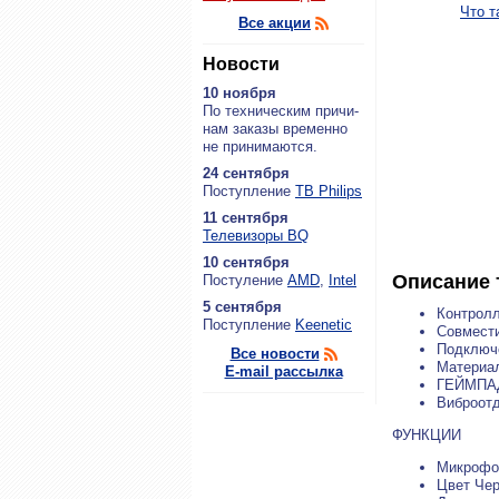
Что т
Все акции
Новости
10 ноября
По тех­ни­че­ским при­чи­
нам за­ка­зы вре­мен­но
не при­ни­ма­ют­ся.
24 сентября
По­ступ­ле­ние
ТВ Philips
11 сентября
Теле­ви­зо­ры BQ
10 сентября
Описание 
По­сту­ле­ние
AMD
,
Intel
5 сентября
Контрол
По­ступ­ле­ние
Keenetic
Совмести
Подключ
Все новости
Материа
E-mail рассылка
ГЕЙМПА
Виброотд
ФУНКЦИИ
Микрофо
Цвет Че