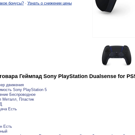
акое бонусы?
·
Узнать о снижении цены
товара
Геймпад Sony PlayStation Dualsense for PS
лер движения
мость Sony PlayStation 5
ение Беспроводное
л Металл, Пластик
Д
ача Есть
н Есть
рный