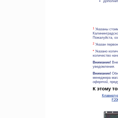
Дополнит
1
Указаны стоим
Калининградско
Пожалуйста, о
2
Указан первон
*
Указано колич
количество нач
Внимание!
Внеш
уведомления.
Внимание!
Обн
менеджера маг
офертой
, пре
К этому т
Клавиату
F20