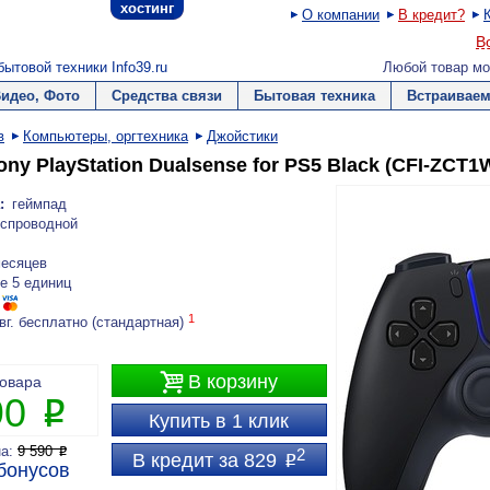
хостинг
О компании
В кредит?
В
ытовой техники Info39.ru
Любой товар мо
Видео, Фото
Средства связи
Бытовая техника
Встраиваем
в
Компьютеры, оргтехника
Джойстики
ny PlayStation Dualsense for PS5 Black (CFI-ZCT1
:
геймпад
спроводной
месяцев
е 5 единиц
1
вг. бесплатно (стандартная)

В корзину
товара
90
P
Купить в 1 клик
на:
9 590
P
2
В кредит за 829
P
бонусов