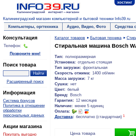
хостинг
Калининградский магазин компьютерной и бытовой техники Info39.ru
Компьютеры, оргтехника
Аудио, Видео, Фото
Средства 
Консультация
Каталог товаров
Бытовая техника
Стир
Стиральная машина Bosch W
Телефон:
Позвоните мне!
Тип:
полноразмерная
Установка:
отдельно стоящая
Поиск товара
Тип загрузки:
фронтальная
Скорость отжима:
1400 об/мин
Масса загрузки:
7 кг
Расширенный поиск
Сушка:
нет
Цвет:
белый
Информация
Бренд:
Bosch
Гарантия:
12 месяцев
Система бонусов
Политика в отношении
Наличие:
менее 5 единиц
обработки
Оплата:
персональных данных
1
Доставка
:
бесплатно (стандартная)
Акции магазина

Цена товара
Покупать выгодно