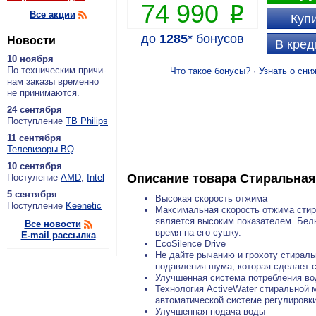
74 990
P
Все акции
Купи
до
1285
*
бонусов
Новости
В кред
10 ноября
По тех­ни­че­ским при­чи­
Что такое бонусы?
·
Узнать о сни
нам за­ка­зы вре­мен­но
не при­ни­ма­ют­ся.
24 сентября
По­ступ­ле­ние
ТВ Philips
11 сентября
Теле­ви­зо­ры BQ
10 сентября
Описание товара
Стиральная
По­сту­ле­ние
AMD
,
Intel
5 сентября
Высокая скорость отжима
По­ступ­ле­ние
Keenetic
Максимальная скорость отжима стир
является высоким показателем. Бель
Все новости
время на его сушку.
E-mail рассылка
EcoSilence Drive
Не дайте рычанию и грохоту стираль
подавления шума, которая сделает 
Улучшенная система потребления в
Технология ActiveWater стиральной
автоматической системе регулировки
Улучшенная подача воды