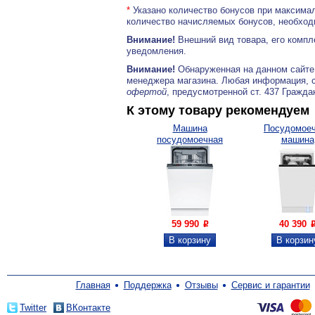
*
Указано количество бонусов при максимал
количество начисляемых бонусов, необходи
Внимание!
Внешний вид товара, его компл
уведомления.
Внимание!
Обнаруженная на данном сайте
менеджера магазина. Любая информация, 
офертой
, предусмотренной ст. 437 Гражда
К этому товару рекомендуем
Машина
Посудомое
посудомоечная
машина
встраиваемая...
встраиваема
59 990
40 390
P
Главная
Поддержка
Отзывы
Сервис и гарантии
Twitter
ВКонтакте