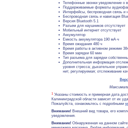
Телефонные звонки уведомление о 
Поддерживаемые форматы аудиофай
Интерфейсы, беспроводная связь и 
Беспроводная связь и навигация Blu
Версия Bluetooth 5.1
Разъем для наушников отсутствует
Мобильный интернет отсутствует
Аккумулятор
Емкость аккумулятора 190 мА·ч
Время ожидания 480 ч
Время работы в активном режиме 38
Время зарядки 60 мин
Тип разъема для зарядки собственн
Дополнительная информация отслежи
уровня стресса; дыхательное упражн
нит, регулируемая; отслеживание ка
Верс
Максималь
1
Указаны стоимость и примерная дата дост
Калининградской области зависит от их уд
Пожалуйста, ознакомьтесь с подробными
у
Внимание!
Внешний вид товара, его компл
уведомления.
Внимание!
Обнаруженная на данном сайте
менеджера магазина. Любая информация, 