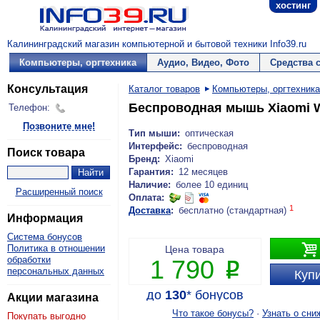
хостинг
Калининградский магазин компьютерной и бытовой техники Info39.ru
Компьютеры, оргтехника
Аудио, Видео, Фото
Средства 
Консультация
Каталог товаров
Компьютеры, оргтехника
Беспроводная мышь Xiaomi Wi
Телефон:
Позвоните мне!
Тип мыши:
оптическая
Интерфейс:
беспроводная
Поиск товара
Бренд:
Xiaomi
Гарантия:
12 месяцев
Наличие:
более 10 единиц
Расширенный поиск
Оплата:
1
Доставка
:
бесплатно (стандартная)
Информация
Система бонусов

Политика в отношении
Цена товара
обработки
1 790
P
персональных данных
Купи
до
130
*
бонусов
Акции магазина
Что такое бонусы?
·
Узнать о сни
Покупать выгодно