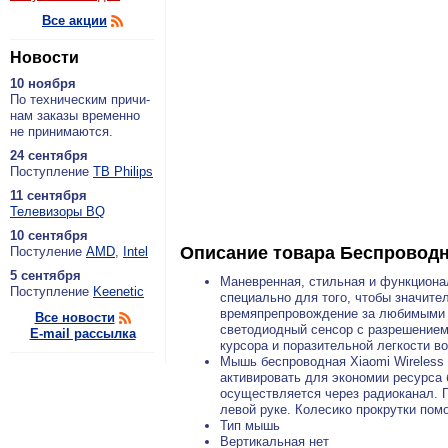
Все акции
Новости
10 ноября
По тех­ни­че­ским при­чи­
нам за­ка­зы вре­мен­но
не при­ни­ма­ют­ся.
24 сентября
По­ступ­ле­ние
ТВ Philips
11 сентября
Теле­ви­зо­ры BQ
10 сентября
Описание товара
Беспроводн
По­сту­ле­ние
AMD
,
Intel
5 сентября
Маневренная, стильная и функциона
По­ступ­ле­ние
Keenetic
специально для того, чтобы значите
времяпрепровождение за любимыми р
Все новости
светодиодный сенсор с разрешением 
E-mail рассылка
курсора и поразительной легкости в
Мышь беспроводная Xiaomi Wireless
активировать для экономии ресурса 
осуществляется через радиоканал. П
левой руке. Колесико прокрутки пом
Тип мышь
Вертикальная нет