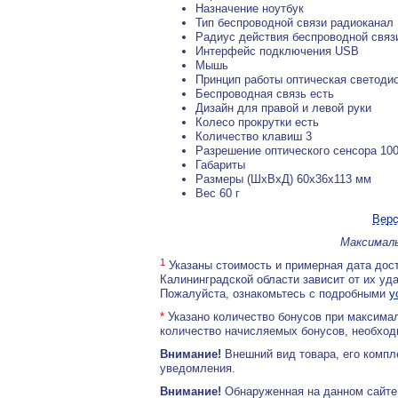
Назначение ноутбук
Тип беспроводной связи радиоканал
Радиус действия беспроводной связ
Интерфейс подключения USB
Мышь
Принцип работы оптическая светоди
Беспроводная связь есть
Дизайн для правой и левой руки
Колесо прокрутки есть
Количество клавиш 3
Разрешение оптического сенсора 100
Габариты
Размеры (ШxВxД) 60x36x113 мм
Вес 60 г
Верс
Максималь
1
Указаны стоимость и примерная дата дост
Калининградской области зависит от их уд
Пожалуйста, ознакомьтесь с подробными
у
*
Указано количество бонусов при максимал
количество начисляемых бонусов, необходи
Внимание!
Внешний вид товара, его компл
уведомления.
Внимание!
Обнаруженная на данном сайте