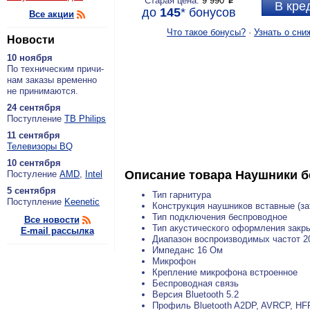
Старая цена:
9 990
P
В кре
до
145
*
бонусов
Все акции
Что такое бонусы?
·
Узнать о сни
Новости
10 ноября
По тех­ни­че­ским при­чи­
нам за­ка­зы вре­мен­но
не при­ни­ма­ют­ся.
24 сентября
По­ступ­ле­ние
ТВ Philips
11 сентября
Теле­ви­зо­ры BQ
10 сентября
Описание товара
Наушники б
По­сту­ле­ние
AMD
,
Intel
5 сентября
Тип гарнитура
По­ступ­ле­ние
Keenetic
Конструкция наушников вставные (за
Тип подключения беспроводное
Все новости
Тип акустического оформления закр
E-mail рассылка
Диапазон воспроизводимых частот 2
Импеданс 16 Ом
Микрофон
Крепление микрофона встроенное
Беспроводная связь
Версия Bluetooth 5.2
Профиль Bluetooth A2DP, AVRCP, HFP 