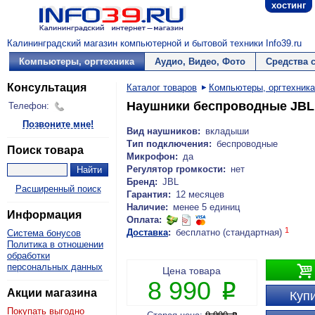
хостинг
Калининградский магазин компьютерной и бытовой техники Info39.ru
Компьютеры, оргтехника
Аудио, Видео, Фото
Средства 
Консультация
Каталог товаров
Компьютеры, оргтехника
Наушники беспроводные JBL 
Телефон:
Позвоните мне!
Вид наушников:
вкладыши
Тип подключения:
беспроводные
Поиск товара
Микрофон:
да
Регулятор громкости:
нет
Бренд:
JBL
Расширенный поиск
Гарантия:
12 месяцев
Наличие:
менее 5 единиц
Информация
Оплата:
1
Доставка
:
бесплатно (стандартная)
Система бонусов
Политика в отношении
обработки
персональных данных

Цена товара
8 990
P
Акции магазина
Купи
Покупать выгодно