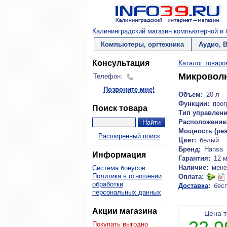
Калининградский магазин компьютерной и б
Компьютеры, оргтехника
Аудио, 
Консультация
Каталог товаро
Микровол
Телефон:
Позвоните мне!
Объем:
20 л
Функции:
прог
Поиск товара
Тип управлени
Расположение
Мощность (реж
Расширенный поиск
Цвет:
белый
Бренд:
Hansa
Информация
Гарантия:
12 
Наличие:
мене
Система бонусов
Политика в отношении
Оплата:
обработки
Доставка
:
бес
персональных данных
Акции магазина
Цена 
Покупать выгодно