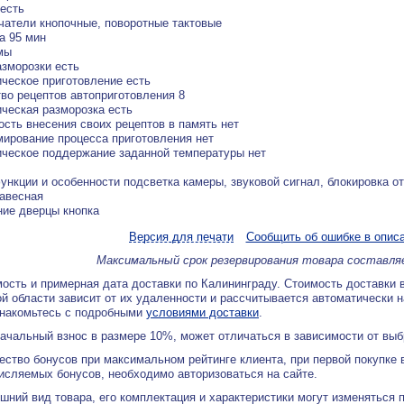
есть
атели кнопочные, поворотные тактовые
а 95 мин
мы
зморозки есть
ческое приготовление есть
во рецептов автоприготовления 8
ческая разморозка есть
сть внесения своих рецептов в память нет
ирование процесса приготовления нет
ческое поддержание заданной температуры нет
ункции и особенности подсветка камеры, звуковой сигнал, блокировка от
авесная
ие дверцы кнопка
Версия для печати
Сообщить об ошибке в опис
Максимальный срок резервирования товара составля
ость и примерная дата доставки по Калининграду. Стоимость доставки 
й области зависит от их удаленности и рассчитывается автоматически 
знакомьтесь с подробными
условиями доставки
.
ачальный взнос в размере 10%, может отличаться в зависимости от вы
ество бонусов при максимальном рейтинге клиента, при первой покупке
исляемых бонусов, необходимо авторизоваться на сайте.
ний вид товара, его комплектация и характеристики могут изменяться 