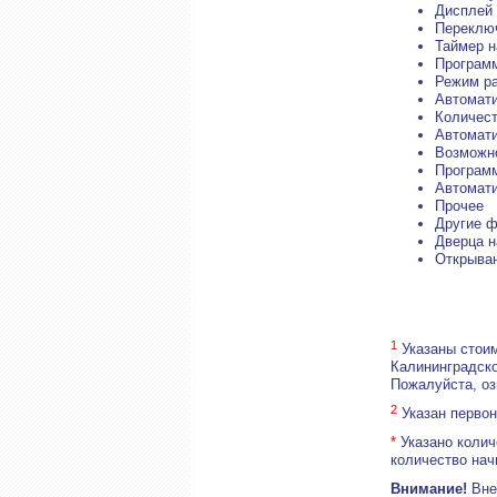
Дисплей 
Переключ
Таймер н
Програм
Режим ра
Автомати
Количест
Автомати
Возможно
Программ
Автомати
Прочее
Другие ф
Дверца н
Открыван
1
Указаны стоим
Калининградско
Пожалуйста, о
2
Указан первон
*
Указано колич
количество нач
Внимание!
Внеш