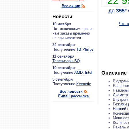
22 
Все акции
до
355
*
Новости
Что т
10 ноября
По тех­ни­че­ским при­чи­
нам за­ка­зы вре­мен­но
не при­ни­ма­ют­ся.
24 сентября
По­ступ­ле­ние
ТВ Philips
11 сентября
Теле­ви­зо­ры BQ
10 сентября
Описание 
По­сту­ле­ние
AMD
,
Intel
5 сентября
Внутренн
По­ступ­ле­ние
Keenetic
Располо
Размеры 
Все новости
Диаметр 
E-mail рассылка
Внутренн
Режимы 
Нижний г
Конвекци
Мощност
Количест
Панель 