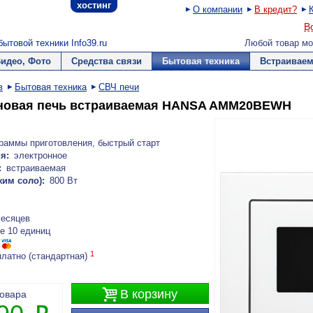
хостинг
О компании
В кредит?
В
ытовой техники Info39.ru
Любой товар мо
Видео, Фото
Средства связи
Бытовая техника
Встраиваем
в
Бытовая техника
СВЧ печи
новая печь встраиваемая HANSA AMM20BEWH
раммы приготовления, быстрый старт
я:
электронное
:
встраиваемая
им соло):
800 Вт
месяцев
е 10 единиц
1
платно (стандартная)

В корзину
товара