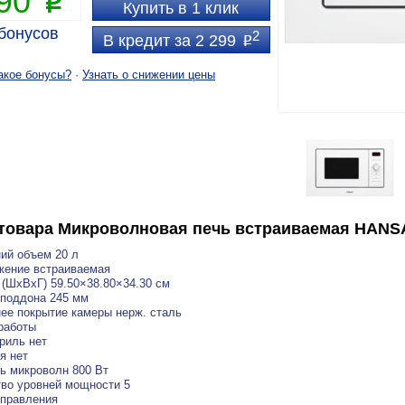
990
P
Купить в 1 клик
бонусов
2
В кредит за 2 299
P
акое бонусы?
·
Узнать о снижении цены
товара
Микроволновая печь встраиваемая HAN
ий объем 20 л
жение встраиваемая
(ШхВхГ) 59.50×38.80×34.30 см
поддона 245 мм
ее покрытие камеры нерж. сталь
работы
риль нет
я нет
ь микроволн 800 Вт
во уровней мощности 5
управления