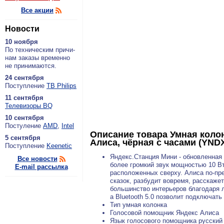
Все акции
Новости
10 ноября
По тех­ни­че­ским при­чи­
нам за­ка­зы вре­мен­но
не при­ни­ма­ют­ся.
24 сентября
По­ступ­ле­ние
ТВ Philips
11 сентября
Теле­ви­зо­ры BQ
10 сентября
По­сту­ле­ние
AMD
,
Intel
Описание товара
Умная коло
5 сентября
Алиса, чёрная с часами (YNDX
По­ступ­ле­ние
Keenetic
Яндекс.Станция Мини - обновленная
Все новости
более громкий звук мощностью 10 Вт
E-mail рассылка
расположенных сверху. Алиса по-пр
сказок, разбудит вовремя, расскаже
большинство интерьеров благодаря л
а Bluetooth 5.0 позволит подключать
Тип умная колонка
Голосовой помощник Яндекс Алиса
Язык голосового помощника русский