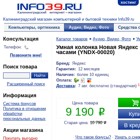
хостинг
Калининградский магазин компьютерной и бытовой техники Info39.ru
Компьютеры, оргтехника
Аудио, Видео, Фото
Средства 
Консультация
Каталог товаров
Аудио, Видео, Фото
У
Умная колонка Новая Яндекс
Телефон:
часами (YNDX-00020)
Позвоните мне!
Бренд:
Яндекс
Поиск товара
Гарантия:
12 месяцев
Наличие:
более 10 единиц
Оплата:
Расширенный поиск
1
Доставка
:
7 авг. бесплатно (стандартная)
Информация

Цена товара
Система бонусов
9 190
Политика в отношении
P
Купи
обработки
персональных данных
Старая цена:
10 790
P
В кре
Акции магазина
Что такое бонусы?
·
Узнать о сни
Покупать выгодно