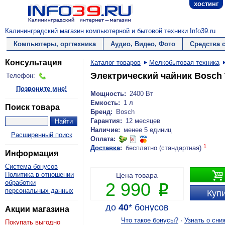
хостинг
Калининградский магазин компьютерной и бытовой техники Info39.ru
Компьютеры, оргтехника
Аудио, Видео, Фото
Средства 
Консультация
Каталог товаров
Мелкобытовая техника
Электрический чайник Bosch
Телефон:
Позвоните мне!
Мощность:
2400 Вт
Емкость:
1 л
Поиск товара
Бренд:
Bosch
Гарантия:
12 месяцев
Наличие:
менее 5 единиц
Расширенный поиск
Оплата:
1
Доставка
:
бесплатно (стандартная)
Информация
Система бонусов

Политика в отношении
Цена товара
обработки
2 990
P
персональных данных
Купи
до
40
*
бонусов
Акции магазина
Что такое бонусы?
·
Узнать о сни
Покупать выгодно