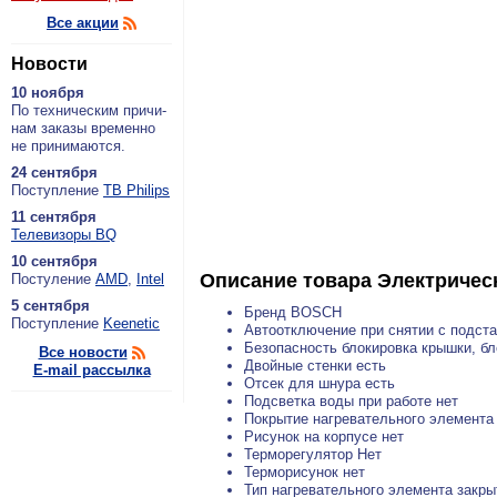
Все акции
Новости
10 ноября
По тех­ни­че­ским при­чи­
нам за­ка­зы вре­мен­но
не при­ни­ма­ют­ся.
24 сентября
По­ступ­ле­ние
ТВ Philips
11 сентября
Теле­ви­зо­ры BQ
10 сентября
Описание товара
Электричес
По­сту­ле­ние
AMD
,
Intel
5 сентября
Бренд BOSCH
По­ступ­ле­ние
Keenetic
Автоотключение при снятии с подста
Безопасность блокировка крышки, б
Все новости
Двойные стенки есть
E-mail рассылка
Отсек для шнура есть
Подсветка воды при работе нет
Покрытие нагревательного элемент
Рисунок на корпусе нет
Терморегулятор Нет
Терморисунок нет
Тип нагревательного элемента закры