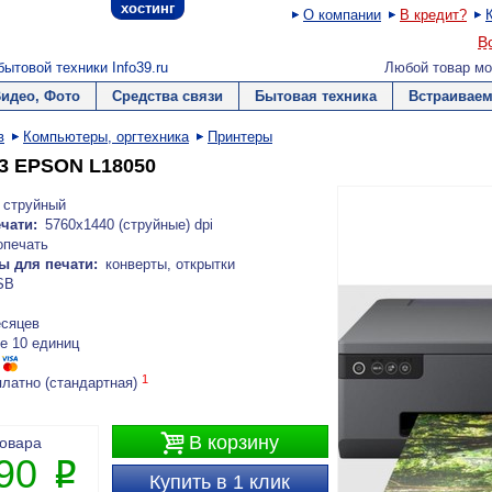
хостинг
О компании
В кредит?
В
ытовой техники Info39.ru
Любой товар мо
Видео, Фото
Средства связи
Бытовая техника
Встраиваем
в
Компьютеры, оргтехника
Принтеры
3 EPSON L18050
струйный
чати:
5760х1440 (струйные) dpi
опечать
ы для печати:
конверты, открытки
SB
есяцев
е 10 единиц
1
платно (стандартная)

В корзину
товара
390
P
Купить в 1 клик