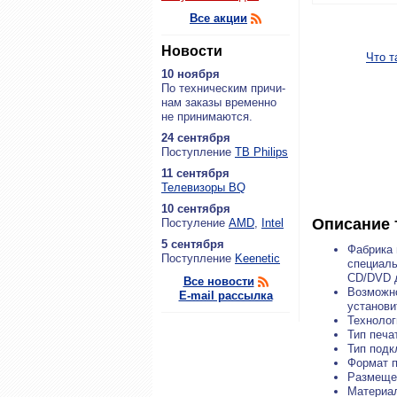
Все акции
Новости
Что т
10 ноября
По тех­ни­че­ским при­чи­
нам за­ка­зы вре­мен­но
не при­ни­ма­ют­ся.
24 сентября
По­ступ­ле­ние
ТВ Philips
11 сентября
Теле­ви­зо­ры BQ
10 сентября
Описание 
По­сту­ле­ние
AMD
,
Intel
5 сентября
Фабрика 
По­ступ­ле­ние
Keenetic
специаль
CD/DVD 
Все новости
Возможно
E-mail рассылка
установи
Технолог
Тип печа
Тип подк
Формат п
Размеще
Материал