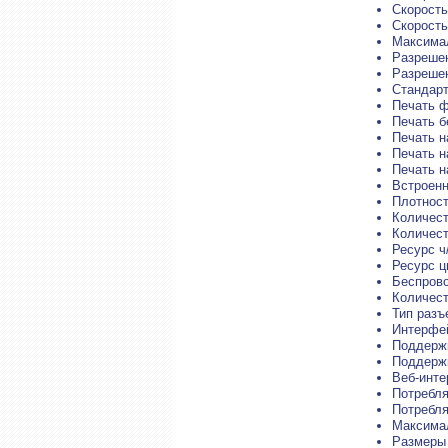
Скорость
Скорость
Максимал
Разрешен
Разрешен
Стандарт
Печать 
Печать б
Печать н
Печать н
Печать н
Встроен
Плотност
Количест
Количест
Ресурс ч
Ресурс ц
Беспрово
Количест
Тип разъ
Интерфей
Поддержк
Поддерж
Веб-инте
Потребля
Потребля
Максимал
Размеры 