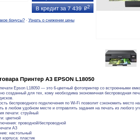
2
В кредит за 7 439
P
акое бонусы?
·
Узнать о снижении цены
товара
Принтер A3 EPSON L18050
печати Epson L18050 — это 6-цветный фотопринтер со встроенными емк
но созданный для тех, кому необходима экономичная беспроводная пе
дисков.
сть беспроводного подключения по Wi-Fi позволит сэкономить место н
ть в любом удобном месте и отправлять задания на печать из любого уг
ия печати: струйный
ти: цветной
лючения: проводной/беспроводной
ечати A3
ние: настольный
 корпуса: пластик