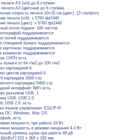
 печати A3 (ч/б) до 8 стр/мин
 печати A3 (цветная) до 8 стр/мин
ьная скорость печати 10×15 см (цвет): 13 сек/фото
ие печати (ч/б): x 5760 dpi1440
ие печати (цвет): x 5760 dpi1440
ный лоток подачи: 100 листов
фотографий поддерживается
ез полей поддерживается
а глянцевой бумаге поддерживается
а карточках поддерживается
а конвертах поддерживается
ная СНПЧ есть
ь бумаги от 64 г/м2 до 100 г/м2
во картриджей 6
во цветов картриджей 6
/б картриджа 2600 стр
ветного картриджа 5400 стр
дной интерфейс WiFi есть
во разъемов USB: 1
ема USB: USB 2.0
с USB 2.0: есть
а языков управления: ESC/P-R
ка ОС: Windows. Mac OS.
рфейс есть
емая мощность при работе 19 Вт
емая мощность в режиме ожидания 4.4 Вт
ьный уровень шума при работе 48 дБ
(ШхВхГ) 523 x 369 x 150 мм