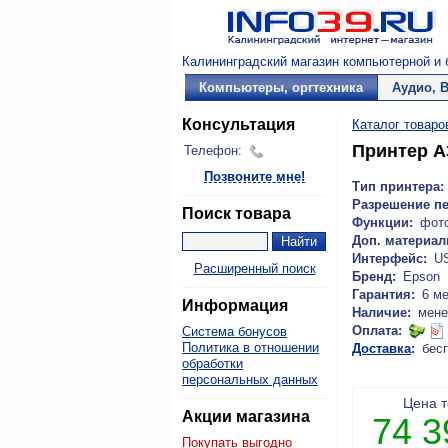
Калининградский магазин компьютерной и б
Компьютеры, оргтехника
Аудио, 
Консультация
Каталог товаро
Принтер A
Телефон:
Позвоните мне!
Тип принтера:
Разрешение пе
Поиск товара
Функции:
фот
Доп. материал
Интерфейс:
U
Расширенный поиск
Бренд:
Epson
Гарантия:
6 м
Информация
Наличие:
мене
Оплата:
Система бонусов
Политика в отношении
Доставка
:
бес
обработки
персональных данных
Цена 
Акции магазина
74 
Покупать выгодно