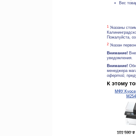
Вес това
1
Указаны стоим
Калининградско
Пожалуйста, о
2
Указан первон
Внимание!
Внеш
уведомления.
Внимание!
Обн
менеджера маг
офертой
, пре
К этому т
МФУ Kyoce
M254
101 590
P