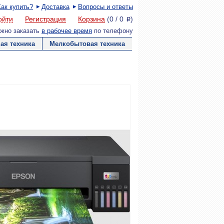
Как купить?
Доставка
Вопросы и ответы
ойти
Регистрация
Корзина
(
0
/
0
)
P
жно заказать
в рабочее время
по телефону
ая техника
Мелкобытовая техника