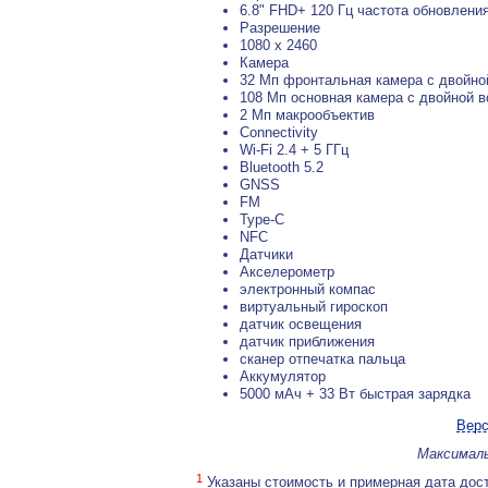
6.8" FHD+ 120 Гц частота обновлени
Разрешение
1080 x 2460
Камера
32 Мп фронтальная камера с двойно
108 Мп основная камера с двойной 
2 Мп макрообъектив
Connectivity
Wi-Fi 2.4 + 5 ГГц
Bluetooth 5.2
GNSS
FM
Type-C
NFC
Датчики
Акселерометр
электронный компас
виртуальный гироскоп
датчик освещения
датчик приближения
сканер отпечатка пальца
Аккумулятор
5000 мАч + 33 Вт быстрая зарядка
Верс
Максималь
1
Указаны стоимость и примерная дата дост