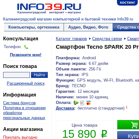
хостинг
Калининградский магазин компьютерной и бытовой техники Info39.ru
Компьютеры, оргтехника
Аудио, Видео, Фото
Средства 
Консультация
Каталог товаров
Средства связи
Смар
Смартфон Tecno SPARK 20 Pro 
Телефон:
Позвоните мне!
Платформа:
Android
Размер экрана:
6.67 дюйм
Поиск товара
Объем памяти:
256 Гб
Тип экрана:
IPS
Функции:
GPS модуль, Wi-FI, Bluetooth, к
Расширенный поиск
Бренд:
TECNO
Гарантия:
12 месяцев
Информация
Наличие:
менее 10 единиц
Оплата:
Система бонусов
1
Политика в отношении
Доставка
:
бесплатно (стандартная)
обработки
персональных данных

Цена товара
Акции магазина
15 890
P
Купи
Покупать выгодно