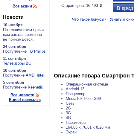
Старая цена:
16 490
Все акции
P
В кред
Новости
Что такое бонусы?
·
Узнать о сни
10 ноября
По тех­ни­че­ским при­чи­
нам за­ка­зы вре­мен­но
не при­ни­ма­ют­ся.
24 сентября
По­ступ­ле­ние
ТВ Philips
11 сентября
Теле­ви­зо­ры BQ
10 сентября
Описание товара
Смартфон Te
По­сту­ле­ние
AMD
,
Intel
5 сентября
Операционная система
По­ступ­ле­ние
Keenetic
Android 13
Процессор
Все новости
MediaTek Helio G99
E-mail рассылка
Сеть
2G
3G
4G
Параметры
164.65 x 76.61 x 8.26 мм
Экран