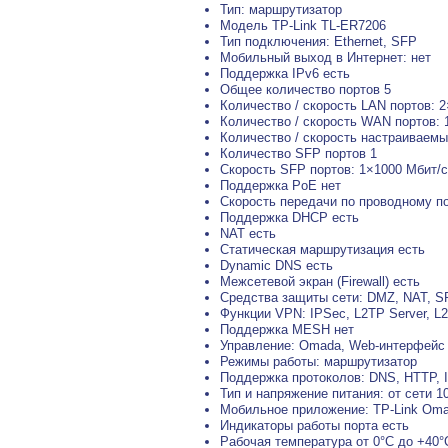
Тип: маршрутизатор
Модель TP-Link TL-ER7206
Тип подключения: Ethernet, SFP
Мобильный выход в Интернет: нет
Поддержка IPv6 есть
Общее количество портов 5
Количество / скорость LAN портов: 
Количество / скорость WAN портов: 
Количество / скорость настраиваем
Количество SFP портов 1
Скорость SFP портов: 1×1000 Мбит/с
Поддержка PoE нет
Скорость передачи по проводному п
Поддержка DHCP есть
NAT есть
Статическая маршрутизация есть
Dynamic DNS есть
Межсетевой экран (Firewall) есть
Средства защиты сети: DMZ, NAT, SP
Функции VPN: IPSec, L2TP Server, L2
Поддержка MESH нет
Управление: Omada, Web-интерфейс
Режимы работы: маршрутизатор
Поддержка протоколов: DNS, HTTP, 
Тип и напряжение питания: от сети 1
Мобильное приложение: TP-Link Om
Индикаторы работы порта есть
Рабочая температура от 0°C до +40°