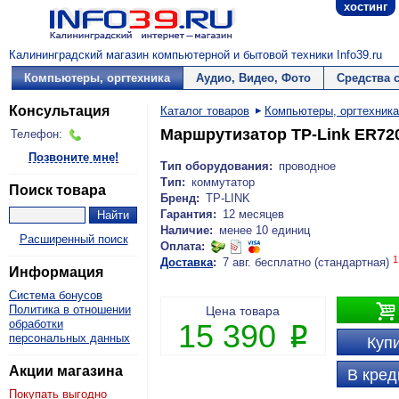
хостинг
Калининградский магазин компьютерной и бытовой техники Info39.ru
Компьютеры, оргтехника
Аудио, Видео, Фото
Средства 
Консультация
Каталог товаров
Компьютеры, оргтехника
Маршрутизатор TP-Link ER72
Телефон:
Позвоните мне!
Тип оборудования:
проводное
Тип:
коммутатор
Поиск товара
Бренд:
TP-LINK
Гарантия:
12 месяцев
Наличие:
менее 10 единиц
Расширенный поиск
Оплата:
1
Доставка
:
7 авг. бесплатно (стандартная)
Информация
Система бонусов

Политика в отношении
Цена товара
обработки
15 390
P
персональных данных
Купи
Акции магазина
В кред
Покупать выгодно