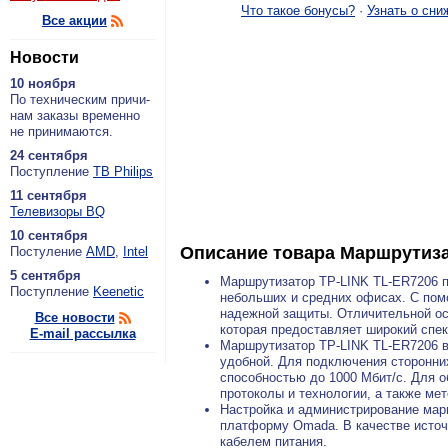
Что такое бонусы?
·
Узнать о сни
Все акции
Новости
10 ноября
По тех­ни­че­ским при­чи­
нам за­ка­зы вре­мен­но
не при­ни­ма­ют­ся.
24 сентября
По­ступ­ле­ние
ТВ Philips
11 сентября
Теле­ви­зо­ры BQ
10 сентября
Описание товара
Маршрутиза
По­сту­ле­ние
AMD
,
Intel
5 сентября
Маршрутизатор TP-LINK TL-ER7206 п
По­ступ­ле­ние
Keenetic
небольших и средних офисах. С пом
надежной защиты. Отличительной о
Все новости
которая предоставляет широкий спе
E-mail рассылка
Маршрутизатор TP-LINK TL-ER7206 вы
удобной. Для подключения сторонних
способностью до 1000 Мбит/с. Для 
протоколы и технологии, а также ме
Настройка и администрирование мар
платформу Omada. В качестве источн
кабелем питания.