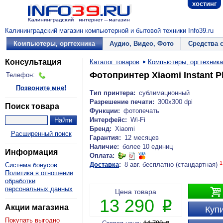
хостинг
Калининградский магазин компьютерной и бытовой техники Info39.ru
Компьютеры, оргтехника
Аудио, Видео, Фото
Средства 
Консультация
Каталог товаров
Компьютеры, оргтехника
Фотопринтер Xiaomi Instant P
Телефон:
Позвоните мне!
Тип принтера:
сублимационный
Разрешение печати:
300х300 dpi
Поиск товара
Функции:
фотопечать
Интерфейс:
Wi-Fi
Бренд:
Xiaomi
Расширенный поиск
Гарантия:
12 месяцев
Наличие:
более 10 единиц
Информация
Оплата:
1
Доставка
:
8 авг. бесплатно (стандартная)
Система бонусов
Политика в отношении
обработки
персональных данных

Цена товара
13 290
P
Акции магазина
Купи
Покупать выгодно