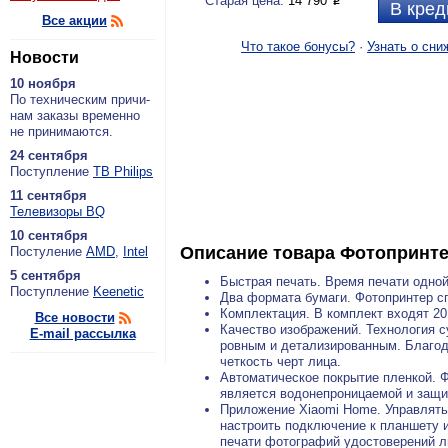
Старая цена:
14 790
P
В кред
Все акции
Что такое бонусы?
·
Узнать о сни
Новости
10 ноября
По тех­ни­че­ским при­чи­
нам за­ка­зы вре­мен­но
не при­ни­ма­ют­ся.
24 сентября
По­ступ­ле­ние
ТВ Philips
11 сентября
Теле­ви­зо­ры BQ
10 сентября
Описание товара
Фотопринтер
По­сту­ле­ние
AMD
,
Intel
5 сентября
Быстрая печать. Время печати одно
По­ступ­ле­ние
Keenetic
Два формата бумаги. Фотопринтер сп
Комплектация. В комплект входят 20
Все новости
Качество изображений. Технология с
E-mail рассылка
ровным и детализированным. Благод
четкость черт лица.
Автоматическое покрытие пленкой. 
является водонепроницаемой и защи
Приложение Xiaomi Home. Управлять
настроить подключение к планшету 
печати фотографий удостоверений л