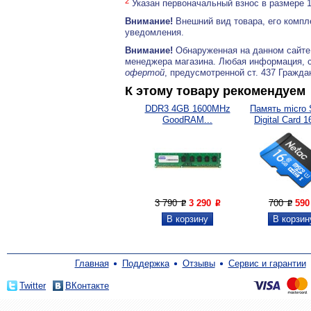
2
Указан первоначальный взнос в размере 
Внимание!
Внешний вид товара, его компл
уведомления.
Внимание!
Обнаруженная на данном сайте
менеджера магазина. Любая информация, 
офертой
, предусмотренной ст. 437 Гражда
К этому товару рекомендуем
DDR3 4GB 1600MHz
Память micro 
GoodRAM...
Digital Card 1
3 790
3 290
700
59
P
P
P
Главная
Поддержка
Отзывы
Сервис и гарантии
Twitter
ВКонтакте