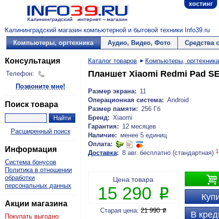
хостинг
Калининградский магазин компьютерной и бытовой техники Info39.ru
Компьютеры, оргтехника
Аудио, Видео, Фото
Средства 
Консультация
Каталог товаров
Компьютеры, оргтехника
Планшет Xiaomi Redmi Pad SE 1
Телефон:
Позвоните мне!
Размер экрана:
11
Операционная система:
Android
Поиск товара
Размер памяти:
256 Гб
Бренд:
Xiaomi
Гарантия:
12 месяцев
Расширенный поиск
Наличие:
менее 5 единиц
Оплата:
Информация
1
Доставка
:
8 авг. бесплатно (стандартная)
Система бонусов
Политика в отношении

обработки
Цена товара
персональных данных
15 290
P
Купи
Акции магазина
Старая цена:
21 990
P
В кред
Покупать выгодно