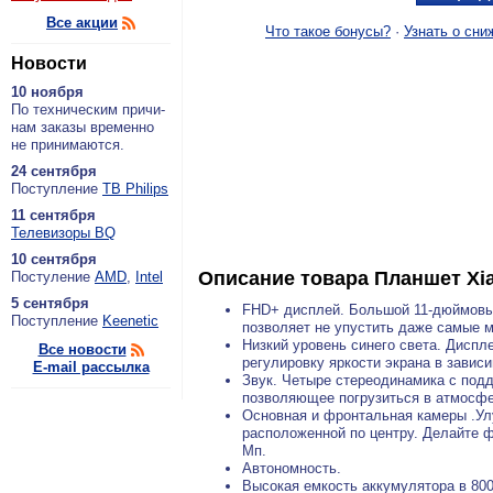
Все акции
Что такое бонусы?
·
Узнать о сни
Новости
10 ноября
По тех­ни­че­ским при­чи­
нам за­ка­зы вре­мен­но
не при­ни­ма­ют­ся.
24 сентября
По­ступ­ле­ние
ТВ Philips
11 сентября
Теле­ви­зо­ры BQ
10 сентября
Описание товара
Планшет Xia
По­сту­ле­ние
AMD
,
Intel
5 сентября
FHD+ дисплей. Большой 11-дюймовый
По­ступ­ле­ние
Keenetic
позволяет не упустить даже самые м
Низкий уровень синего света. Дисп
Все новости
регулировку яркости экрана в завис
E-mail рассылка
Звук. Четыре стереодинамика с под
позволяющее погрузиться в атмосфе
Основная и фронтальная камеры .Ул
расположенной по центру. Делайте 
Мп.
Автономность.
Высокая емкость аккумулятора в 800