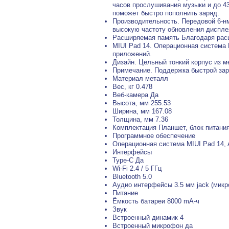
часов прослушивания музыки и до 4
поможет быстро пополнить заряд.
Производительность. Передовой 6-н
высокую частоту обновления диспле
Расширяемая память Благодаря расш
MIUI Pad 14. Операционная система
приложений.
Дизайн. Цельный тонкий корпус из м
Примечание. Поддержка быстрой заря
Материал металл
Вес, кг 0.478
Веб-камера Да
Высота, мм 255.53
Ширина, мм 167.08
Толщина, мм 7.36
Комплектация Планшет, блок питания
Программное обеспечение
Операционная система MIUI Pad 14, 
Интерфейсы
Type-C Да
Wi-Fi 2.4 / 5 ГГц
Bluetooth 5.0
Аудио интерфейсы 3.5 мм jack (мик
Питание
Ёмкость батареи 8000 mA-ч
Звук
Встроенный динамик 4
Встроенный микрофон да