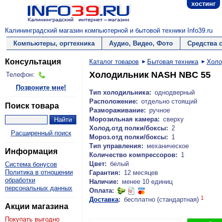
хостинг
Калининградский магазин компьютерной и бытовой техники Info39.ru
Компьютеры, оргтехника
Аудио, Видео, Фото
Средства 
Консультация
Каталог товаров
Бытовая техника
Холо
Холодильник NASH NBC 55
Телефон:
Позвоните мне!
Тип холодильника:
однодверный
Расположение:
отдельно стоящий
Поиск товара
Размораживание:
ручное
Морозильная камера:
сверху
Холод.отд полки/боксы:
2
Расширенный поиск
Мороз.отд полки/боксы:
1
Тип управления:
механическое
Информация
Количество компрессоров:
1
Цвет:
белый
Система бонусов
Политика в отношении
Гарантия:
12 месяцев
обработки
Наличие:
менее 10 единиц
персональных данных
Оплата:
1
Доставка
:
бесплатно (стандартная)
Акции магазина
Покупать выгодно