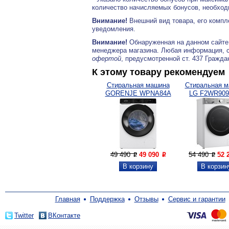
количество начисляемых бонусов, необходи
Внимание!
Внешний вид товара, его компл
уведомления.
Внимание!
Обнаруженная на данном сайте
менеджера магазина. Любая информация, 
офертой
, предусмотренной ст. 437 Гражда
К этому товару рекомендуем
Стиральная машина
Стиральная 
GORENJE WPNA84A
LG F2WR90
49 490
49 090
54 490
52 
P
P
P
Главная
Поддержка
Отзывы
Сервис и гарантии
Twitter
ВКонтакте