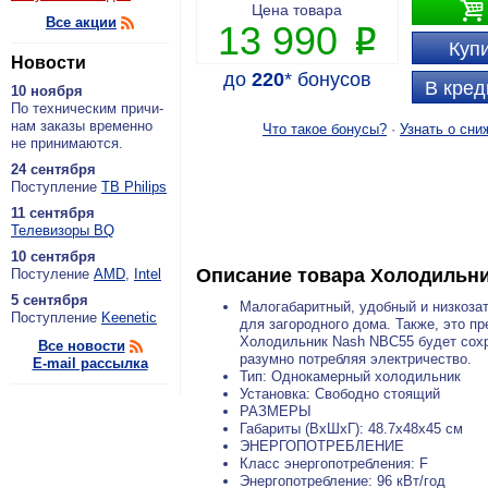

Цена товара
Все акции
13 990
P
Купи
Новости
до
220
*
бонусов
В кред
10 ноября
По тех­ни­че­ским при­чи­
нам за­ка­зы вре­мен­но
Что такое бонусы?
·
Узнать о сни
не при­ни­ма­ют­ся.
24 сентября
По­ступ­ле­ние
ТВ Philips
11 сентября
Теле­ви­зо­ры BQ
10 сентября
Описание товара
Холодильни
По­сту­ле­ние
AMD
,
Intel
5 сентября
Малогабаритный, удобный и низкоза
По­ступ­ле­ние
Keenetic
для загородного дома. Также, это п
Холодильник Nash NBC55 будет сохра
Все новости
разумно потребляя электричество.
E-mail рассылка
Тип: Однокамерный холодильник
Установка: Свободно стоящий
РАЗМЕРЫ
Габариты (ВхШхГ): 48.7x48x45 см
ЭНЕРГОПОТРЕБЛЕНИЕ
Класс энергопотребления: F
Энергопотребление: 96 кВт/год