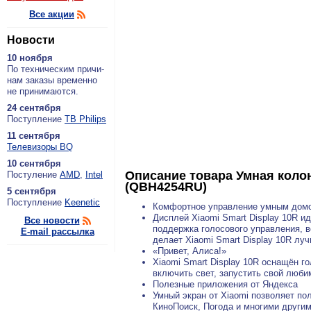
Все акции
Новости
10 ноября
По тех­ни­че­ским при­чи­
нам за­ка­зы вре­мен­но
не при­ни­ма­ют­ся.
24 сентября
По­ступ­ле­ние
ТВ Philips
11 сентября
Теле­ви­зо­ры BQ
10 сентября
Описание товара
Умная колон
По­сту­ле­ние
AMD
,
Intel
(QBH4254RU)
5 сентября
По­ступ­ле­ние
Keenetic
Комфортное управление умным дом
Дисплей Xiaomi Smart Display 10R и
Все новости
поддержка голосового управления, в
E-mail рассылка
делает Xiaomi Smart Display 10R л
«Привет, Алиса!»
Xiaomi Smart Display 10R оснащён 
включить свет, запустить свой люби
Полезные приложения от Яндекса
Умный экран от Xiaomi позволяет п
КиноПоиск, Погода и многими другим