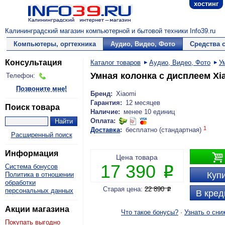
хостинг
Калининградский магазин компьютерной и бытовой техники Info39.ru
Компьютеры, оргтехника
Аудио, Видео, Фото
Средства 
Консультация
Каталог товаров
Аудио, Видео, Фото
У
Умная колонка с дисплеем Xi
Телефон:
Позвоните мне!
Бренд:
Xiaomi
Гарантия:
12 месяцев
Поиск товара
Наличие:
менее 10 единиц
Оплата:
1
Доставка
:
бесплатно (стандартная)
Расширенный поиск
Информация

Цена товара
17 390
Система бонусов
P
Купи
Политика в отношении
обработки
Старая цена:
22 890
P
персональных данных
В кред
Акции магазина
Что такое бонусы?
·
Узнать о сни
Покупать выгодно