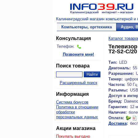
Калининградский магазин компьютерной и б
Компьютеры, оргтехника
Аудио, 
Консультация
Каталог товаро
Телевизор
Телефон:
T2-S2-C/20
Позвоните мне!
Тип:
LED
Поиск товара
Диагональ:
55 
Разрешение:
Тюнер:
цифро
Расширенный поиск
Частота:
50 Гц
Разъемы:
USB,
Информация
Доступ в интер
Бренд:
Daewo
Система бонусов
Гарантия:
12 
Политика в отношении
обработки
Наличие:
боле
персональных данных
Оплата:
Доставка
:
бес
Акции магазина
Покупать выгодно