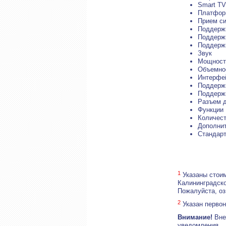
Smart TV
Платформ
Прием си
Поддерж
Поддерж
Поддерж
Звук
Мощность
Объемно
Интерфе
Поддержк
Поддержк
Разъем д
Функции
Количест
Дополни
Стандарт
1
Указаны стоим
Калининградско
Пожалуйста, о
2
Указан первон
Внимание!
Внеш
уведомления.