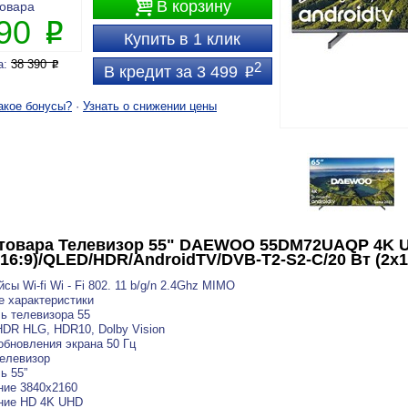

В корзину
товара
990
P
Купить в 1 клик
а:
38 390
P
2
В кредит за 3 499
P
акое бонусы?
·
Узнать о снижении цены
товара
Телевизор 55" DAEWOO 55DM72UAQP 4K 
(16:9)/QLED/HDR/AndroidTV/DVB-T2-S2-C/20 Вт (2x
сы Wi-fi Wi - Fi 802. 11 b/g/n 2.4Ghz MIMO
 характеристики
ь телевизора 55
DR HLG, HDR10, Dolby Vision
обновления экрана 50 Гц
елевизор
ь 55”
ние 3840x2160
ние HD 4K UHD