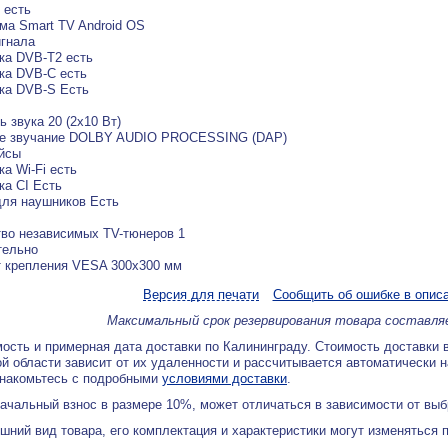
 есть
а Smart TV Android OS
гнала
ка DVB-T2 есть
ка DVB-C есть
ка DVB-S Есть
 звука 20 (2х10 Вт)
е звучание DOLBY AUDIO PROCESSING (DAP)
йсы
а Wi-Fi есть
а CI Есть
ля наушников Есть
во независимых TV-тюнеров 1
тельно
 крепления VESA 300х300 мм
Версия для печати
Сообщить об ошибке в опис
Максимальный срок резервирования товара составля
ость и примерная дата доставки по Калининграду. Стоимость доставки 
й области зависит от их удаленности и рассчитывается автоматически 
знакомьтесь с подробными
условиями доставки
.
ачальный взнос в размере 10%, может отличаться в зависимости от вы
ний вид товара, его комплектация и характеристики могут изменяться 