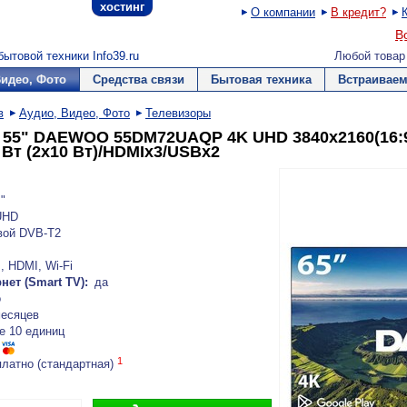
хостинг
О компании
В кредит?
В
ытовой техники Info39.ru
Любой товар
Видео, Фото
Средства связи
Бытовая техника
Встраиваем
в
Аудио, Видео, Фото
Телевизоры
 55" DAEWOO 55DM72UAQP 4K UHD 3840x2160(16:
 Вт (2x10 Вт)/HDMIх3/USBх2
"
UHD
вой DVB-T2
 HDMI, Wi-Fi
нет (Smart TV):
да
o
месяцев
е 10 единиц
1
платно (стандартная)