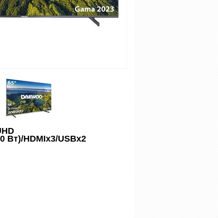
UHD
10 Вт)/HDMIх3/USBх2