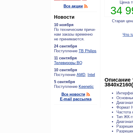
Цена 
Все акции
34 
Новости
Старая цен
10 ноября
По тех­ни­че­ским при­чи­
нам за­ка­зы вре­мен­но
Что т
не при­ни­ма­ют­ся.
24 сентября
По­ступ­ле­ние
ТВ Philips
11 сентября
Теле­ви­зо­ры BQ
10 сентября
По­сту­ле­ние
AMD
,
Intel
Описание 
5 сентября
3840x2160
По­ступ­ле­ние
Keenetic
Интерфей
Все новости
Основные
E-mail рассылка
Диагонал
Формат H
Частота 
Тип ЖК-т
Диагонал
Разреше
Разреше