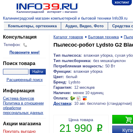
хостинг
Калининградский магазин компьютерной и бытовой техники Info39.ru
Компьютеры, оргтехника
Аудио, Видео, Фото
Средства 
Консультация
Каталог товаров
Бытовая техника
Пыл
Пылесос-робот Lydsto G2 Bla
Телефон:
Позвоните мне!
Тип пылесоса:
влажная уборка, сухая убо
Тип пылесборника:
без мешка/циклон
Поиск товара
Потребляемая мощность:
50 Вт
Функции:
влажная уборка
Цвет:
белый
Расширенный поиск
Бренд:
Lydsto
Гарантия:
12 месяцев
Информация
Наличие:
менее 10 единиц
Оплата:
Система бонусов
Политика в отношении
Доставка
:
10 авг. бесплатно (стандартная)
обработки
персональных данных

Цена товара
Акции магазина
21 990
P
Купи
Покупать выгодно