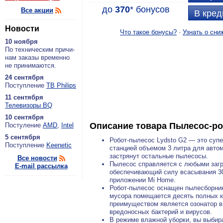
до
370
*
бонусов
Все акции
В кред
Новости
Что такое бонусы?
·
Узнать о сни
10 ноября
По тех­ни­че­ским при­чи­
нам за­ка­зы вре­мен­но
не при­ни­ма­ют­ся.
24 сентября
По­ступ­ле­ние
ТВ Philips
11 сентября
Теле­ви­зо­ры BQ
10 сентября
Описание товара
Пылесос-роб
По­сту­ле­ние
AMD
,
Intel
5 сентября
Робот-пылесос Lydsto G2 — это супе
По­ступ­ле­ние
Keenetic
станцией объемом 3 литра для автом
застрянут остальные пылесосы.
Все новости
Пылесос справляется с любыми загр
E-mail рассылка
обеспечивающий силу всасывания 30
приложении Mi Home.
Робот-пылесос оснащен пылесборник
мусора помещается десять полных к
преимуществом является озонатор в
вредоносных бактерий и вирусов.
В режиме влажной уборки, вы выбира