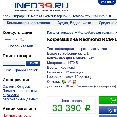
хостинг
Калининградский магазин компьютерной и бытовой техники Info39.ru
Компьютеры, оргтехника
Аудио, Видео, Фото
Средства 
Консультация
Каталог товаров
Мелкобытовая техника
Кофемашина Redmond RCM-1
Телефон:
Позвоните мне!
Тип кофеварки:
эспрессо /капучино
Емкость кофейника:
1.1 л
Поиск товара
Контейнер для молока:
нет
Мощность:
1470 Вт
Бренд:
Redmond
Расширенный поиск
Гарантия:
12 месяцев
Наличие:
более 10 единиц
Информация
Оплата:
Доставка
:
10 авг. бесплатно (стандартная)
Система бонусов
Политика в отношении
обработки
персональных данных

Цена товара
33 390
P
Акции магазина
Купи
Покупать выгодно