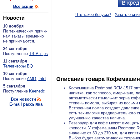
В кред
Все акции
Что такое бонусы?
·
Узнать о сни
Новости
10 ноября
По тех­ни­че­ским при­чи­
нам за­ка­зы вре­мен­но
не при­ни­ма­ют­ся.
24 сентября
По­ступ­ле­ние
ТВ Philips
11 сентября
Теле­ви­зо­ры BQ
10 сентября
Описание товара
Кофемашин
По­сту­ле­ние
AMD
,
Intel
5 сентября
Кофемашина Redmond RCM-1517 опти
По­ступ­ле­ние
Keenetic
напитка, как эспрессо, американо, 
автоматически измельчит зерна коф
Все новости
степень помола, выбирая из восьми 
E-mail рассылка
Встроенная помпа создает давление 
есть технология предварительного с
улучшению качества напитка.
Резервуар для кофе может вмещать д
крепости. У кофемашины Redmond RC
значение от 30 до 270 мл, для кипят
Выбор будет автоматически сохране