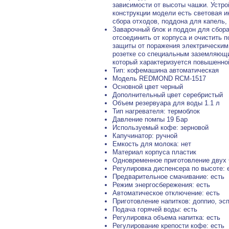
зависимости от высоты чашки. Устр
конструкции модели есть световая 
сбора отходов, поддона для капель,
Заварочный блок и поддон для сбор
отсоединить от корпуса и очистить
защиты от поражения электрическим
розетке со специальным заземляющи
который характеризуется повышенно
Тип: кофемашина автоматическая
Модель REDMOND RCM-1517
Основной цвет черный
Дополнительный цвет серебристый
Объем резервуара для воды 1.1 л
Тип нагревателя: термоблок
Давление помпы 19 Бар
Используемый кофе: зерновой
Капучинатор: ручной
Емкость для молока: нет
Материал корпуса пластик
Одновременное приготовление двух 
Регулировка диспенсера по высоте: 
Предварительное смачивание: есть
Режим энергосбережения: есть
Автоматическое отключение: есть
Приготовление напитков: доппио, эс
Подача горячей воды: есть
Регулировка объема напитка: есть
Регулирование крепости кофе: есть