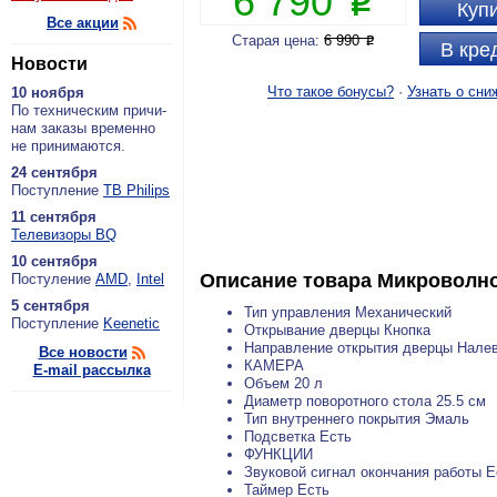
6 790
P
Купи
Все акции
Старая цена:
6 990
P
В кре
Новости
Что такое бонусы?
·
Узнать о сни
10 ноября
По тех­ни­че­ским при­чи­
нам за­ка­зы вре­мен­но
не при­ни­ма­ют­ся.
24 сентября
По­ступ­ле­ние
ТВ Philips
11 сентября
Теле­ви­зо­ры BQ
10 сентября
Описание товара
Микроволно
По­сту­ле­ние
AMD
,
Intel
5 сентября
Тип управления Механический
По­ступ­ле­ние
Keenetic
Открывание дверцы Кнопка
Направление открытия дверцы Нале
Все новости
КАМЕРА
E-mail рассылка
Объем 20 л
Диаметр поворотного стола 25.5 см
Тип внутреннего покрытия Эмаль
Подсветка Есть
ФУНКЦИИ
Звуковой сигнал окончания работы Е
Таймер Есть