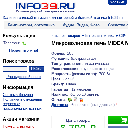
хостинг
Калининградский магазин компьютерной и бытовой техники Info39.ru
Компьютеры, оргтехника
Аудио, Видео, Фото
Средства 
Консультация
Каталог товаров
Бытовая техника
СВЧ 
Микроволновая печь MIDEA
Телефон:
Позвоните мне!
Объем:
20 л
Функции:
быстрый старт
Поиск товара
Тип управления:
механическое
Расположение:
отдельно стоящая
Мощность (режим соло):
700 Вт
Расширенный поиск
Цвет:
белый
Бренд:
Midea
Информация
Гарантия:
12 месяцев
Наличие:
более 10 единиц
Система бонусов
Политика в отношении
Оплата:
обработки
1
Доставка
:
бесплатно (стандартная)
персональных данных
Акции магазина

Цена товара
Покупать выгодно