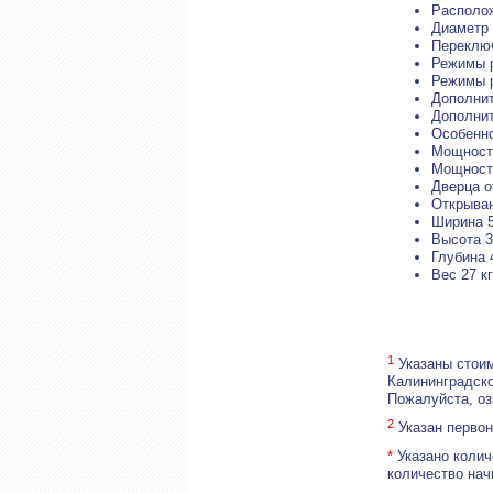
Располо
Диаметр 
Переклю
Режимы 
Режимы р
Дополнит
Дополнит
Особенно
Мощност
Мощность
Дверца о
Открыван
Ширина 5
Высота 3
Глубина 
Вес 27 кг
1
Указаны стоим
Калининградско
Пожалуйста, о
2
Указан первон
*
Указано колич
количество нач