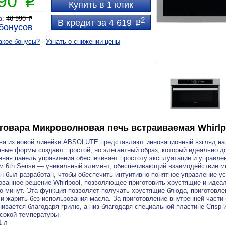
190
P
Купить в 1 клик
а:
46 990
P
2
В кредит за 4 619
P
бонусов
акое бонусы?
·
Узнать о снижении цены
товара
Микроволновая печь встраиваемая Whirlp
ва из новой линейки ABSOLUTE представляют инновационный взгляд на
ные формы создают простой, но элегантный образ, который идеально д
ная панель управления обеспечивает простоту эксплуатации и управлен
м 6th Sense — уникальный элемент, обеспечивающий взаимодействие м
н был разработан, чтобы обеспечить интуитивно понятное управление ус
ованное решение Whirlpool, позволяющее приготовить хрустящие и идеа
о минут. Эта функция позволяет получать хрустящие блюда, приготовле
 и жарить без использования масла. За приготовление внутренней части
ивается благодаря грилю, а низ благодаря специальной пластине Crisp 
сокой температуры
1 л