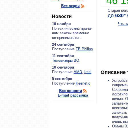
46 
Все акции
Старая цен
до
630
*
Новости
Что т
10 ноября
По тех­ни­че­ским при­чи­
нам за­ка­зы вре­мен­но
не при­ни­ма­ют­ся.
24 сентября
По­ступ­ле­ние
ТВ Philips
11 сентября
Теле­ви­зо­ры BQ
10 сентября
Описание 
По­сту­ле­ние
AMD
,
Intel
5 сентября
Устройст
По­ступ­ле­ние
Keenetic
современ
Современ
Все новости
логотипо
E-mail рассылка
печью. О
запатент
нескольк
запекать
подрумян
очень вы
Объем 3