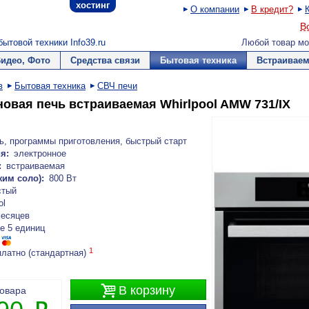
хостинг
О компании
В кредит?
В
ытовой техники Info39.ru
Любой товар мо
Видео, Фото
Средства связи
Бытовая техника
Встраиваем
в
Бытовая техника
СВЧ печи
овая печь встраиваемая Whirlpool AMW 731/IX
ь, программы приготовления, быстрый старт
я:
электронное
:
встраиваемая
им соло):
800 Вт
стый
ol
месяцев
е 5 единиц
1
платно (стандартная)

В корзину
товара