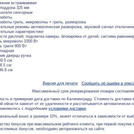
жение встраиваемая
поддона 325 мм
чатели сенсорные
работы
аботы гриль, микроволны + гриль, разморозка
ельные режимы автоматическая разморозка, звуковой сигнал отключени
ельные характеристики
сти дисплей, подсветка камеры, блокировка от детей, система равноме
ь микроволн 1000 Вт
 гриля 800 Вт
ткидная
ие дверцы ручка
9.5 см
8.5 см
46.8 см
Версия для печати
Сообщить об ошибке в опис
Максимальный срок резервирования товара составля
ость и примерная дата доставки по Калининграду. Стоимость доставки 
й области зависит от их удаленности и рассчитывается автоматически 
знакомьтесь с подробными
условиями доставки
.
ачальный взнос в размере 10%, может отличаться в зависимости от вы
ество бонусов при максимальном рейтинге клиента, при первой покупке
исляемых бонусов, необходимо авторизоваться на сайте.