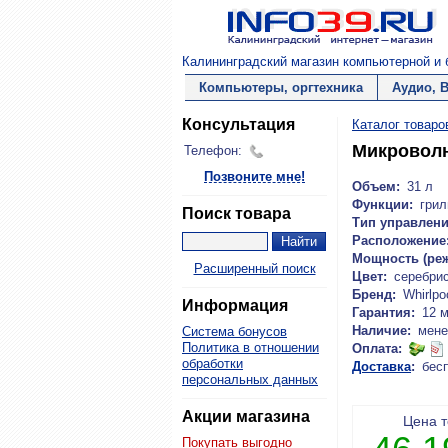
Калининградский магазин компьютерной и б
Компьютеры, оргтехника
Аудио, 
Консультация
Каталог товаро
Микроволн
Телефон:
Позвоните мне!
Объем:
31 л
Функции:
грил
Поиск товара
Тип управлени
Расположение
Мощность (реж
Расширенный поиск
Цвет:
серебри
Бренд:
Whirlpo
Информация
Гарантия:
12 
Наличие:
мене
Система бонусов
Политика в отношении
Оплата:
обработки
Доставка
:
бес
персональных данных
Акции магазина
Цена 
Покупать выгодно