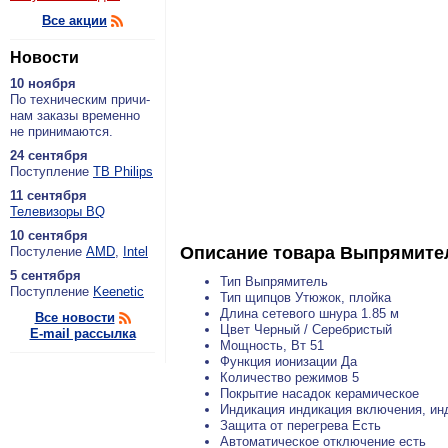
Все акции
Новости
10 ноября
По тех­ни­че­ским при­чи­
нам за­ка­зы вре­мен­но
не при­ни­ма­ют­ся.
24 сентября
По­ступ­ле­ние
ТВ Philips
11 сентября
Теле­ви­зо­ры BQ
10 сентября
Описание товара
Выпрямител
По­сту­ле­ние
AMD
,
Intel
5 сентября
Тип Выпрямитель
По­ступ­ле­ние
Keenetic
Тип щипцов Утюжок, плойка
Длина сетевого шнура 1.85 м
Все новости
Цвет Черный / Серебристый
E-mail рассылка
Мощность, Вт 51
Функция ионизации Да
Количество режимов 5
Покрытие насадок керамическое
Индикация индикация включения, ин
Защита от перегрева Есть
Автоматическое отключение есть