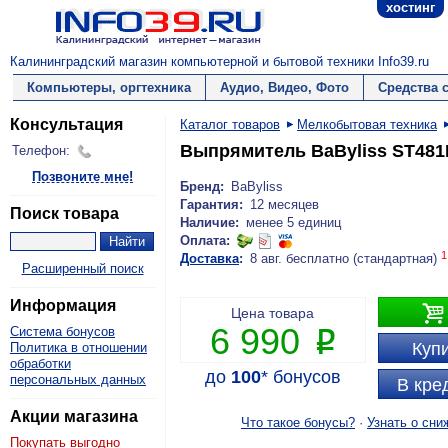
хостинг
Калининградский магазин компьютерной и бытовой техники Info39.ru
Компьютеры, оргтехника
Аудио, Видео, Фото
Средства 
Консультация
Каталог товаров
Мелкобытовая техника
Выпрямитель BaByliss ST481
Телефон:
Позвоните мне!
Бренд:
BaByliss
Гарантия:
12 месяцев
Поиск товара
Наличие:
менее 5 единиц
Оплата:
1
Доставка
:
8 авг. бесплатно (стандартная)
Расширенный поиск
Информация

Цена товара
6 990
Система бонусов
P
Купи
Политика в отношении
обработки
до
100
*
бонусов
персональных данных
В кре
Акции магазина
Что такое бонусы?
·
Узнать о сни
Покупать выгодно