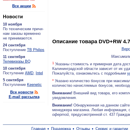
Все акции
Новости
10 ноября
По тех­ни­че­ским при­чи­
нам за­ка­зы вре­мен­но
не при­ни­ма­ют­ся.
Описание товара
DVD+RW 4.7G
24 сентября
Верс
По­ступ­ле­ние
ТВ Philips
Максималь
11 сентября
Теле­ви­зо­ры BQ
1
Указаны стоимость и примерная дата дост
10 сентября
Калининградской области зависит от их уд
По­сту­ле­ние
AMD
,
Intel
Пожалуйста, ознакомьтесь с подробными
у
5 сентября
*
Указано количество бонусов при максимал
По­ступ­ле­ние
Keenetic
количество начисляемых бонусов, необходи
Все новости
Внимание!
Внешний вид товара, его компл
E-mail рассылка
уведомления.
Внимание!
Обнаруженная на данном сайте
менеджера магазина. Любая информация, 
офертой
, предусмотренной ст. 437 Гражда
Главная
Поддержка
Отзывы
Сервис и гарантии