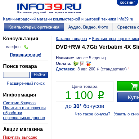
хостинг
Калининградский магазин компьютерной и бытовой техники Info39.ru
Компьютеры, оргтехника
Аудио, Видео, Фото
Средства 
Консультация
Каталог товаров
Компьютеры, оргтехника
DVD+RW 4.7Gb Verbatim 4X Sli
Телефон:
Позвоните мне!
Наличие:
менее 5 единиц
Оплата:
Поиск товара
1
Доставка
:
8 авг. 200
(стандартная)
P
Расширенный поиск

Цена товара
1 100
P
Информация
Купи
Система бонусов
до
30
*
бонусов
Политика в отношении
обработки
Что такое бонусы?
·
Узнать о сни
персональных данных
Акции магазина
Покупать выгодно