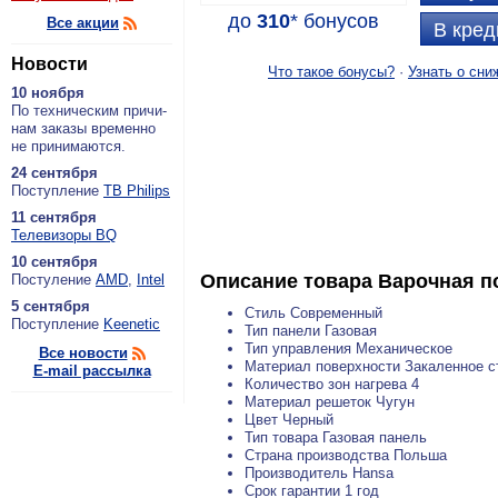
до
310
*
бонусов
Все акции
В кред
Новости
Что такое бонусы?
·
Узнать о сни
10 ноября
По тех­ни­че­ским при­чи­
нам за­ка­зы вре­мен­но
не при­ни­ма­ют­ся.
24 сентября
По­ступ­ле­ние
ТВ Philips
11 сентября
Теле­ви­зо­ры BQ
10 сентября
Описание товара
Варочная п
По­сту­ле­ние
AMD
,
Intel
5 сентября
Стиль Современный
По­ступ­ле­ние
Keenetic
Тип панели Газовая
Тип управления Механическое
Все новости
Материал поверхности Закаленное с
E-mail рассылка
Количество зон нагрева 4
Материал решеток Чугун
Цвет Черный
Тип товара Газовая панель
Страна производства Польша
Производитель Hansa
Срок гарантии 1 год