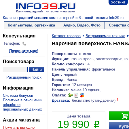
хостинг
Калининградский магазин компьютерной и бытовой техники Info39.ru
Компьютеры, оргтехника
Аудио, Видео, Фото
Средства 
Консультация
Каталог товаров
Встраиваемая техника
Варочная поверхность HANS
Телефон:
Позвоните мне!
Поверхность:
стекло
Функции:
газ-контроль, электроподжиг, 
Поиск товара
Кол-во конфорок:
4
Панель управления:
фронтальное
Цвет:
черный
Расширенный поиск
Бренд:
Hansa
Гарантия:
12 месяцев
Информация
Наличие:
менее 10 единиц
Оплата:
Система бонусов
1
Политика в отношении
Доставка
:
бесплатно (стандартная)
обработки
персональных данных

Цена товара
Акции магазина
19 990
P
Купи
Покупать выгодно