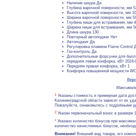
Наличие шнура Да
Глубина варочной поверхности, мм 5
Высота варочной поверхности, мм 1
Ширина варочной поверхности, мм 5
Глубина ниши для встраивания, мм 
Ширина ниши для встраивания, мм 5
Длина шнура 130
Повторный автоподжиг Нет
Автоподжиг Да
Регулировка пламени Flame Control 
Газ-контроль Да
Дополнительные форсунки для балло
передняя левая конфорка, кВт 2024-
Передняя правая конфорка, кВт 1
Конфорка повышенной мощности W
Верс
Максималь
1
Указаны стоимость и примерная дата дост
Калининградской области зависит от их уд
Пожалуйста, ознакомьтесь с подробными
у
2
Указан первоначальный взнос в размере 
*
Указано количество бонусов при максимал
количество начисляемых бонусов, необходи
Внимание!
Внешний вид товара, его компл