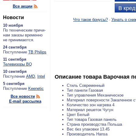
Все акции
В кред
Новости
Что такое бонусы?
·
Узнать о сни
10 ноября
По тех­ни­че­ским при­чи­
нам за­ка­зы вре­мен­но
не при­ни­ма­ют­ся.
24 сентября
По­ступ­ле­ние
ТВ Philips
11 сентября
Теле­ви­зо­ры BQ
10 сентября
Описание товара
Варочная п
По­сту­ле­ние
AMD
,
Intel
5 сентября
Стиль Современный
По­ступ­ле­ние
Keenetic
Тип панели Газовая
Тип управления Механическое
Все новости
Материал поверхности Закаленное с
E-mail рассылка
Количество зон нагрева 4
Материал решеток Чугун
Цвет Белый
Тип товара Газовая панель
Страна производства Польша
Вес без упаковки 13.45
Производитель Hansa