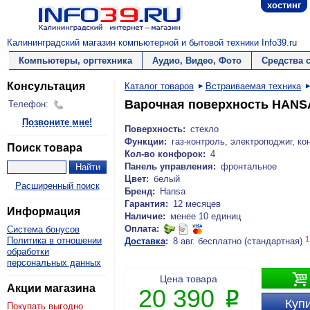
хостинг
Калининградский магазин компьютерной и бытовой техники Info39.ru
Компьютеры, оргтехника
Аудио, Видео, Фото
Средства 
Консультация
Каталог товаров
Встраиваемая техника
Варочная поверхность HAN
Телефон:
Позвоните мне!
Поверхность:
стекло
Функции:
газ-контроль, электроподжиг, 
Поиск товара
Кол-во конфорок:
4
Панель управления:
фронтальное
Цвет:
белый
Расширенный поиск
Бренд:
Hansa
Гарантия:
12 месяцев
Информация
Наличие:
менее 10 единиц
Оплата:
Система бонусов
1
Политика в отношении
Доставка
:
8 авг. бесплатно (стандартная)
обработки
персональных данных

Цена товара
Акции магазина
20 390
P
Купи
Покупать выгодно