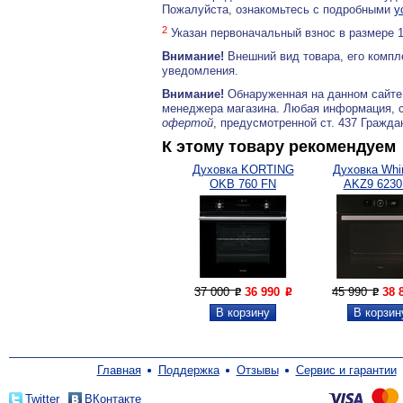
Пожалуйста, ознакомьтесь с подробными
у
2
Указан первоначальный взнос в размере 
Внимание!
Внешний вид товара, его компл
уведомления.
Внимание!
Обнаруженная на данном сайте
менеджера магазина. Любая информация, 
офертой
, предусмотренной ст. 437 Гражда
К этому товару рекомендуем
Духовка KORTING
Духовка Whir
OKB 760 FN
AKZ9 623
37 000
36 990
45 990
38 
P
P
P
Главная
Поддержка
Отзывы
Сервис и гарантии
Twitter
ВКонтакте