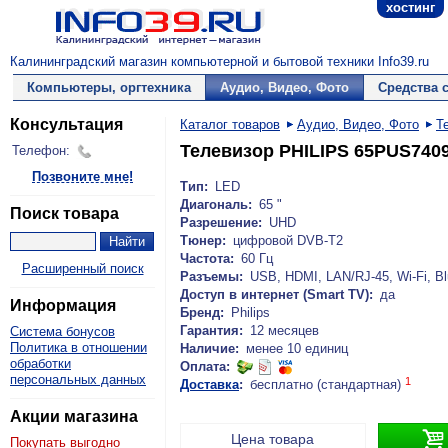
хостинг
Калининградский магазин компьютерной и бытовой техники Info39.ru
Компьютеры, оргтехника
Аудио, Видео, Фото
Средства 
Консультация
Каталог товаров
Аудио, Видео, Фото
Т
Телевизор PHILIPS 65PUS7409
Телефон:
Позвоните мне!
Тип:
LED
Диагональ:
65 "
Поиск товара
Разрешение:
UHD
Тюнер:
цифровой DVB-T2
Частота:
60 Гц
Расширенный поиск
Разъемы:
USB, HDMI, LAN/RJ-45, Wi-Fi, Bl
Доступ в интернет (Smart TV):
да
Информация
Бренд:
Philips
Гарантия:
12 месяцев
Система бонусов
Политика в отношении
Наличие:
менее 10 единиц
обработки
Оплата:
персональных данных
1
Доставка
:
бесплатно (стандартная)
Акции магазина

Цена товара
Покупать выгодно