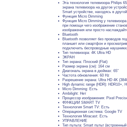
Эта технология телевизора Philips 
экрана телевизора на другое устрой
Smart устройстве, находясь в другой
Функция Micro Dimming
Функция Micro Dimming у телевизора
при помощи чего изображение стано
изображения или просто наслаждайт
Bluetooth
Bluetooth позволяет без проводов п
планшет или смартфон и просматрив
подключить беспроводные наушники,
Тип телевизора: 4K Ultra HD
ЭКРАН
Тип экрана: Плоский (Flat)
Размер экрана (см): 164 см
Диагональ экрана в дюймах: 65″
Частота обновления: 60 Hz
Разрешение экрана: Ultra HD 4K (384
High dynamic range (HDR): HDR10+, 
Micro Dimming: Есть
Ambilight: Нет
Процессор изображения: Pixel Precise
ФУНКЦИИ SMART TV
Технология Smart TV: Есть
Операционная система: Google TV
Технология Miracast: Есть
УПРАВЛЕНИЕ
Тип пульта: Smart пульт (встроенны