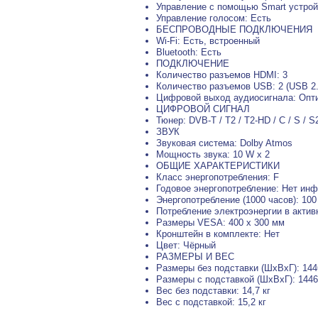
Управление с помощью Smart устрой
Управление голосом: Есть
БЕСПРОВОДНЫЕ ПОДКЛЮЧЕНИЯ
Wi-Fi: Есть, встроенный
Bluetooth: Есть
ПОДКЛЮЧЕНИЕ
Количество разъемов HDMI: 3
Количество разъемов USB: 2 (USB 2.
Цифровой выход аудиосигнала: Опт
ЦИФРОВОЙ СИГНАЛ
Тюнер: DVB-T / T2 / T2-HD / C / S / S
ЗВУК
Звуковая система: Dolby Atmos
Мощность звука: 10 W x 2
ОБЩИЕ ХАРАКТЕРИСТИКИ
Класс энергопотребления: F
Годовое энергопотребление: Нет ин
Энергопотребление (1000 часов): 100
Потребление электроэнергии в акти
Размеры VESA: 400 x 300 мм
Кронштейн в комплекте: Нет
Цвет: Чёрный
РАЗМЕРЫ И ВЕС
Размеры без подставки (ШxВxГ): 144
Размеры с подставкой (ШxВxГ): 1446
Вес без подставки: 14,7 кг
Вес с подставкой: 15,2 кг