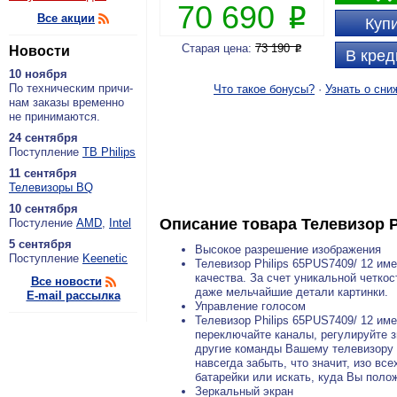
70 690
P
Все акции
Купи
Старая цена:
73 190
Новости
P
В кред
10 ноября
По тех­ни­че­ским при­чи­
Что такое бонусы?
·
Узнать о сни
нам за­ка­зы вре­мен­но
не при­ни­ма­ют­ся.
24 сентября
По­ступ­ле­ние
ТВ Philips
11 сентября
Теле­ви­зо­ры BQ
10 сентября
Описание товара
Телевизор P
По­сту­ле­ние
AMD
,
Intel
5 сентября
Высокое разрешение изображения
По­ступ­ле­ние
Keenetic
Телевизор Philips 65PUS7409/ 12 име
качества. За счет уникальной четкос
Все новости
даже мельчайшие детали картинки.
E-mail рассылка
Управление голосом
Телевизор Philips 65PUS7409/ 12 им
переключайте каналы, регулируйте з
другие команды Вашему телевизору п
навсегда забыть, что значит, изо вс
батарейки или искать, куда Вы поло
Зеркальный экран