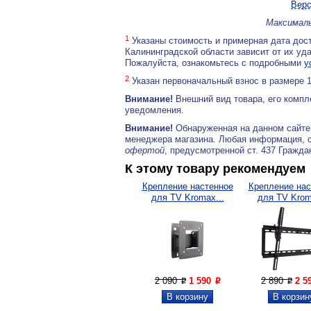
Верс
Максималь
1
Указаны стоимость и примерная дата дост
Калининградской области зависит от их уд
Пожалуйста, ознакомьтесь с подробными
у
2
Указан первоначальный взнос в размере 
Внимание!
Внешний вид товара, его компл
уведомления.
Внимание!
Обнаруженная на данном сайте
менеджера магазина. Любая информация, 
офертой
, предусмотренной ст. 437 Гражда
К этому товару рекомендуем
Крепление настенное
Крепление нас
для TV Kromax...
для TV Krom
2 090
1 590
2 890
2 5
P
P
P