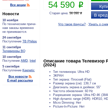
54 590
P
Все акции
Купи
Старая цена:
56 090
Новости
P
В кред
10 ноября
По тех­ни­че­ским при­чи­
Что такое бонусы?
·
Узнать о сни
нам за­ка­зы вре­мен­но
не при­ни­ма­ют­ся.
24 сентября
По­ступ­ле­ние
ТВ Philips
11 сентября
Теле­ви­зо­ры BQ
10 сентября
Описание товара
Телевизор P
По­сту­ле­ние
AMD
,
Intel
(2024)
5 сентября
По­ступ­ле­ние
Keenetic
Тип телевизора: Ultra HD
ЭКРАН
Все новости
Тип экрана: Плоский (Flat)
E-mail рассылка
Размер экрана (см): 139,7 см
Диагональ экрана в дюймах: 55″
Частота обновления: 60 Hz
Разрешение экрана: Ultra HD 4K (384
High dynamic range (HDR): HDR10, H
Micro Dimming: Нет
Picture-In-Picture: Нет