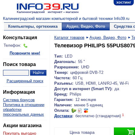
хостинг
Калининградский магазин компьютерной и бытовой техники Info39.ru
Компьютеры, оргтехника
Аудио, Видео, Фото
Средства 
Консультация
Каталог товаров
Аудио, Видео, Фото
Т
Телевизор PHILIPS 55PUS8079/
Телефон:
Позвоните мне!
Тип:
LED
Диагональ:
55 "
Поиск товара
Разрешение:
UHD
Тюнер:
цифровой DVB-T2
Частота:
60 Гц
Расширенный поиск
Разъемы:
USB, HDMI, LAN/RJ-45, Wi-Fi
Доступ в интернет (Smart TV):
да
Информация
Бренд:
Philips
Гарантия:
12 месяцев
Система бонусов
Политика в отношении
Наличие:
менее 5 единиц
обработки
Оплата:
персональных данных
1
Доставка
:
бесплатно (стандартная)
Акции магазина

Цена товара
Покупать выгодно