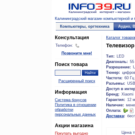
Калининградский магазин компьютерной и б
Компьютеры, оргтехника
Аудио, 
Консультация
Каталог товаро
Телевизор
Телефон:
Позвоните мне!
Тип:
LED
Диагональ:
55 
Поиск товара
Разрешение:
Тюнер:
цифро
Частота:
60 Гц
Расширенный поиск
Разъемы:
USB,
Доступ в интер
Информация
Бренд:
Xiaomi
Гарантия:
12 
Система бонусов
Политика в отношении
Наличие:
мене
обработки
Оплата:
персональных данных
Доставка
:
бес
Акции магазина
Цена 
Покупать выгодно