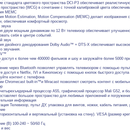
е стандарта цветового пространства DCI-P3 обеспечивает реалистичну
 пространство (WCG) в сочетании с точной калибровкой цвета обеспечив
гия MEMC
ия Motion Estimation, Motion Compensation (MEMC) делает изображения 
, обеспечивая комфортный просмотр.
 звука
я двум мощным динамикам по 12 Вт телевизор обеспечивает улучшенное
овать себя в центре событий.
й звук
ия двойного декодирования Dolby Audio™ + DTS-X обеспечивает высоко
о звучания.
 TV™
 доступ к более чем 400000 фильмов и шоу и загружайте более 5000 пр
У
ние через Bluetooth позволяет управлять телевизором с помощью пуль
е доступ к Netflix, IVI и Кинопоиску с помощью кнопок быстрого доступа
уйте контент с телефона
ии Chromecast built-in™и Miracast позволяют смотреть контент с мобиль
ор
етырехъядерный процессор A55, графический процессор Mali G52, и бол
оставляет большое пространство для любимых приложений и погружения
тельная информация
ация Телевизор, пульт ДУ, упаковка для винтов, ножки, кабель питания,
ние
горизонтальный и вертикальный (установка на стену). VESA (размер кре
ие (В) 100-240 ~ 50/60 Гц
 и вес