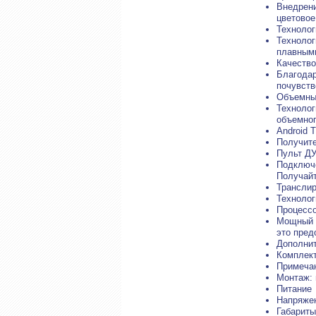
Внедрени
цветовое
Техноло
Технолог
плавными
Качество
Благодар
почувств
Объемны
Технолог
объемног
Android
Получите
Пульт Д
Подключе
Получайт
Транслир
Технолог
Процесс
Мощный ч
это пред
Дополни
Комплект
Примеча
Монтаж: 
Питание
Напряжен
Габариты