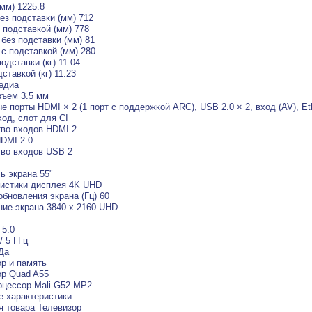
мм) 1225.8
ез подставки (мм) 712
 подставкой (мм) 778
без подставки (мм) 81
с подставкой (мм) 280
одставки (кг) 11.04
ставкой (кг) 11.23
едиа
ъем 3.5 мм
е порты HDMI × 2 (1 порт с поддержкой ARC), USB 2.0 × 2, вход (AV), Et
од, слот для CI
во входов HDMI 2
DMI 2.0
во входов USB 2
ь экрана 55"
истики дисплея 4K UHD
обновления экрана (Гц) 60
ие экрана 3840 x 2160 UHD
 5.0
 / 5 ГГц
 Да
р и память
р Quad A55
цессор Mali-G52 MP2
 характеристики
я товара Телевизор