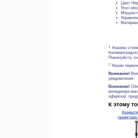
Цвет Чё
Угол обз
Мощность
Управлен
Материал
1
Указаны стоим
Калининградско
Пожалуйста, о
2
Указан первон
Внимание!
Внеш
уведомления.
Внимание!
Обн
менеджера маг
офертой
, пре
К этому т
Кронште
проектора 