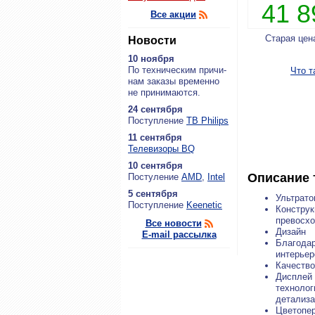
41 
Все акции
Старая цен
Новости
10 ноября
По тех­ни­че­ским при­чи­
Что т
нам за­ка­зы вре­мен­но
не при­ни­ма­ют­ся.
24 сентября
По­ступ­ле­ние
ТВ Philips
11 сентября
Теле­ви­зо­ры BQ
10 сентября
Описание 
По­сту­ле­ние
AMD
,
Intel
5 сентября
Ультрато
По­ступ­ле­ние
Keenetic
Конструк
превосхо
Все новости
Дизайн
E-mail рассылка
Благодар
интерьер
Качество
Дисплей 
технолог
детализа
Цветопе