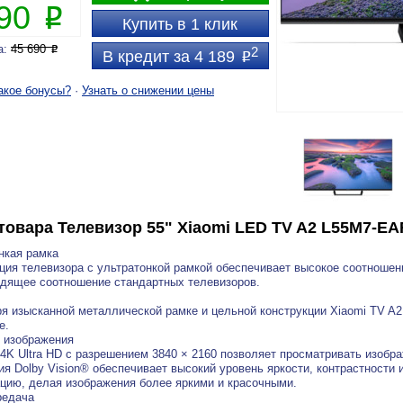
890
P
Купить в 1 клик
а:
45 690
P
2
В кредит за 4 189
P
акое бонусы?
·
Узнать о снижении цены
товара
Телевизор 55" Xiaomi LED TV A2 L55M7-E
нкая рамка
ция телевизора с ультратонкой рамкой обеспечивает высокое соотношени
дящее соотношение стандартных телевизоров.
я изысканной металлической рамке и цельной конструкции Xiaomi TV A2
е.
 изображения
4K Ultra HD с разрешением 3840 × 2160 позволяет просматривать изобр
ия Dolby Vision® обеспечивает высокий уровень яркости, контрастности 
цию, делая изображения более яркими и красочными.
редача