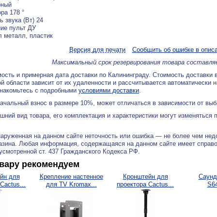
рный
ора 178 °
 звука (Вт) 24
ие пульт ДУ
 металл, пластик
Версия для печати
Сообщить об ошибке в опис
Максимальный срок резервирования товара составля
ость и примерная дата доставки по Калининграду. Стоимость доставки 
й области зависит от их удаленности и рассчитывается автоматически 
знакомьтесь с подробными
условиями доставки
.
ачальный взнос в размере 10%, может отличаться в зависимости от вы
ний вид товара, его комплектация и характеристики могут изменяться 
аруженная на данном сайте неточность или ошибка — не более чем нед
азина. Любая информация, содержащаяся на данном сайте имеет справ
дусмотренной ст. 437 Гражданского Кодекса РФ.
овару рекомендуем
йн для
Крепление настенное
Кронштейн для
Саунд
Cactus...
для TV Kromax...
проектора Cactus...
S6