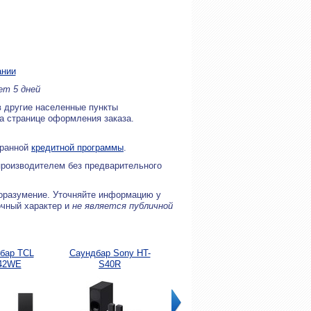
ании
ет 5 дней
в другие населенные пункты
на странице оформления заказа.
бранной
кредитной программы
.
производителем без предварительного
оразумение. Уточняйте информацию у
очный характер и
не является публичной
бар TCL
Саундбар Sony HT-
Саундбар TCL TS8212-
Саунд
42WE
S40R
EU
TAB6305