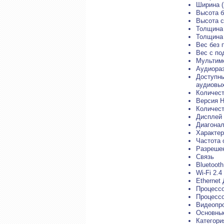
Ширина (
Высота б
Высота с
Толщина 
Толщина 
Вес без п
Вес с под
Мультим
Аудиораз
Доступны
аудиовых
Количест
Версия H
Количест
Дисплей
Диагонал
Характер
Частота 
Разрешен
Связь
Bluetooth
Wi-Fi 2.4
Ethernet
Процессо
Процессо
Видеопро
Основные
Категори