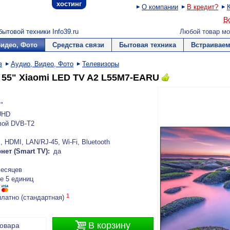
хостинг
О компании
В кредит?
В
ытовой техники Info39.ru
Любой товар мо
Видео, Фото
Средства связи
Бытовая техника
Встраиваем
в
Аудио, Видео, Фото
Телевизоры
 55" Xiaomi LED TV A2 L55M7-EARU
"
UHD
вой DVB-T2
 HDMI, LAN/RJ-45, Wi-Fi, Bluetooth
нет (Smart TV):
да
месяцев
е 5 единиц
1
платно (стандартная)

В корзину
товара