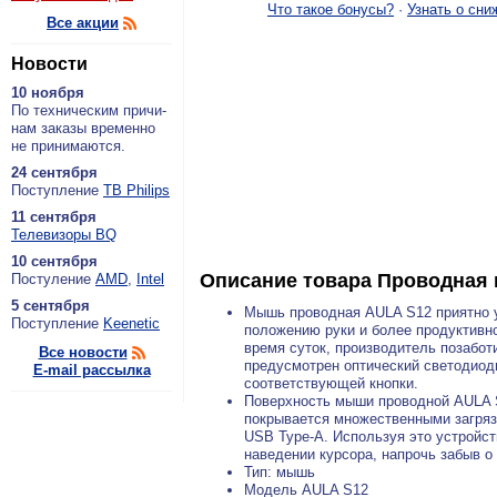
Что такое бонусы?
·
Узнать о сни
Все акции
Новости
10 ноября
По тех­ни­че­ским при­чи­
нам за­ка­зы вре­мен­но
не при­ни­ма­ют­ся.
24 сентября
По­ступ­ле­ние
ТВ Philips
11 сентября
Теле­ви­зо­ры BQ
10 сентября
Описание товара
Проводная 
По­сту­ле­ние
AMD
,
Intel
5 сентября
Мышь проводная AULA S12 приятно у
По­ступ­ле­ние
Keenetic
положению руки и более продуктивн
время суток, производитель позабот
Все новости
предусмотрен оптический светодиодн
E-mail рассылка
соответствующей кнопки.
Поверхность мыши проводной AULA S1
покрывается множественными загряз
USB Type-A. Используя это устройст
наведении курсора, напрочь забыв 
Тип: мышь
Модель AULA S12