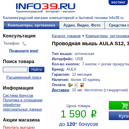
хостинг
Калининградский магазин компьютерной и бытовой техники Info39.ru
Компьютеры, оргтехника
Аудио, Видео, Фото
Средства 
Консультация
Каталог товаров
Компьютеры, оргтехника
Проводная мышь AULA S12, 36
Телефон:
Позвоните мне!
Тип мыши:
оптическая
Интерфейс:
USB
Поиск товара
Кол-во кнопок:
7 кнопок + ролик прокрутк
Бренд:
AULA
Гарантия:
12 месяцев
Расширенный поиск
Наличие:
более 10 единиц
Оплата:
Информация
Доставка
:
10 авг. бесплатно (стандартная)
Система бонусов
Политика в отношении

обработки
Цена товара
персональных данных
1 590
P
Купи
Акции магазина
до
120
*
бонусов
Покупать выгодно