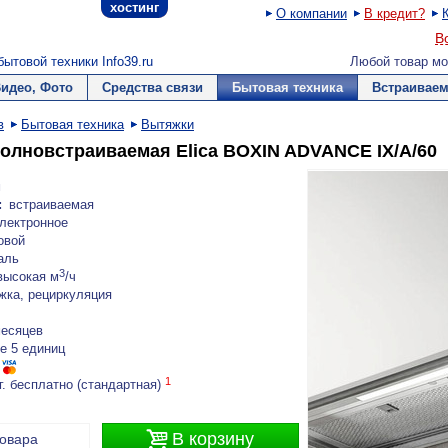
хостинг
О компании
В кредит?
В
ытовой техники Info39.ru
Любой товар мо
Видео, Фото
Средства связи
Бытовая техника
Встраиваем
в
Бытовая техника
Вытяжки
олновстраиваемая Elica BOXIN ADVANCE IX/A/60
м
:
встраиваемая
лектронное
овой
аль
3
высокая м
/ч
жка, рециркуляция
месяцев
е 5 единиц
1
г. бесплатно (стандартная)

В корзину
товара