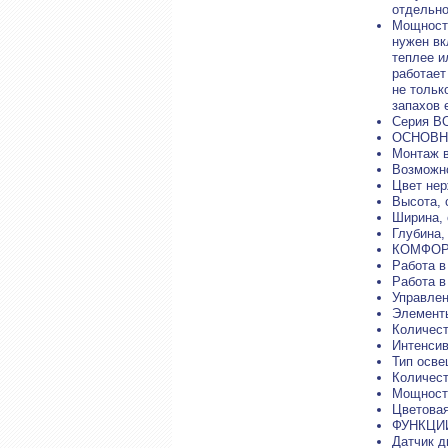
отдельно
Мощность
нужен вк
теплее и
работает
не тольк
запахов 
Серия B
ОСНОВН
Монтаж 
Возможно
Цвет не
Высота, 
Ширина, 
Глубина,
КОМФОР
Работа в
Работа в
Управлен
Элементы
Количест
Интенси
Тип осве
Количест
Мощность
Цветовая
ФУНКЦИ
Датчик д