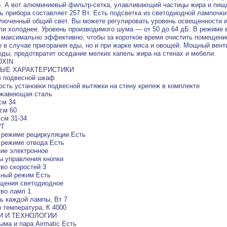
. А вот алюминиевый фильтр-сетка, улавливающий частицы жира и пищи
 прибора составляет 257 Вт. Есть подсветка из светодиодной лампочки,
люченный общий свет. Вы можете регулировать уровень освещенности и
ли холоднее. Уровень производимого шума — от 50 до 64 дБ. В режиме 
 максимально эффективно, чтобы за короткое время очистить помещени
о в случае пригорания еды, но и при жарке мяса и овощей. Мощный вент
еды, предотвратит оседание мелких капель жира на стенах и мебели.
OXIN
ЫЕ ХАРАКТЕРИСТИКИ
в подвесной шкаф
сть установки подвесной вытяжки на стену крепеж в комплекте
ржавеющая сталь
см 34
см 60
 см 31-34
Т
 режиме рециркуляции Есть
 режиме отвода Есть
ие электронное
 управления кнопки
во скоростей 3
вный режим Есть
щения светодиодное
во ламп 1
 каждой лампы, Вт 7
 температура, К 4000
И И ТЕХНОЛОГИИ
ыма и пара Airmatic Есть