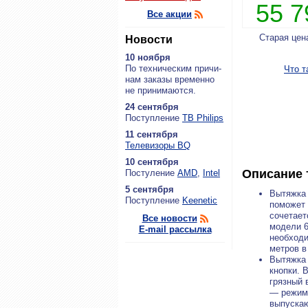
55 
Все акции
Старая цен
Новости
10 ноября
По тех­ни­че­ским при­чи­
Что т
нам за­ка­зы вре­мен­но
не при­ни­ма­ют­ся.
24 сентября
По­ступ­ле­ние
ТВ Philips
11 сентября
Теле­ви­зо­ры BQ
10 сентября
Описание 
По­сту­ле­ние
AMD
,
Intel
5 сентября
Вытяжка 
По­ступ­ле­ние
Keenetic
поможет 
сочетает
Все новости
модели 6
E-mail рассылка
необходи
метров в
Вытяжка 
кнопки. 
грязный 
— режим 
выпускаю