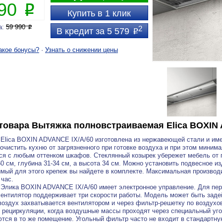
790
P
Купить в 1 клик
а:
59 990
P
2
В кредит за 5 579
P
акое бонусы?
·
Узнать о снижении цены
товара
Вытяжка полновстраиваемая Elica BOXIN 
Elica BOXIN ADVANCE IX/A/60 изготовлена из нержавеющей стали и им
очистить кухню от загрязненного при готовке воздуха и при этом миним
ся с любым оттенком шкафов. Стеклянный козырек убережет мебель от
0 см, глубина 31-34 см, а высота 34 см. Можно установить подвесное и
мый для этого крепеж вы найдете в комплекте. Максимальная производ
 час.
Элика BOXIN ADVANCE IX/A/60 имеет электронное управление. Для пер
Вентилятор поддерживает три скорости работы. Модель может быть заде
воздух захватывается вентилятором и через фильтр-решетку по воздухов
рециркуляции, когда воздушные массы проходят через специальный уго
тся в то же помещение. Угольный фильтр часто не входит в стандартну