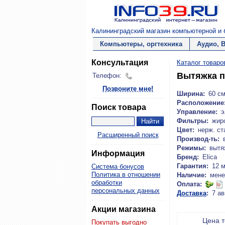
Калининградский магазин компьютерной и б
Компьютеры, оргтехника
Аудио, 
Консультация
Каталог товаро
Вытяжка п
Телефон:
Позвоните мне!
Ширина:
60 с
Расположение
Поиск товара
Управление:
э
Фильтры:
жир
Цвет:
нерж. ст
Расширенный поиск
Производ-ть:
Режимы:
вытя
Информация
Бренд:
Elica
Гарантия:
12 
Система бонусов
Политика в отношении
Наличие:
мене
обработки
Оплата:
персональных данных
Доставка
:
7 ав
Акции магазина
Цена 
Покупать выгодно