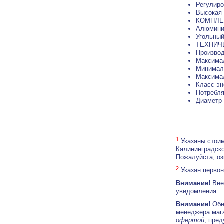
Регулиро
Высокая 
КОМПЛЕ
Алюмини
Угольный
ТЕХНИЧ
Производ
Максимал
Минимал
Максима
Класс э
Потребля
Диаметр 
1
Указаны стоим
Калининградско
Пожалуйста, о
2
Указан первон
Внимание!
Внеш
уведомления.
Внимание!
Обн
менеджера маг
офертой
, пре