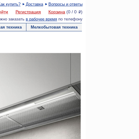
Как купить?
Доставка
Вопросы и ответы
ойти
Регистрация
Корзина
(
0
/
0
)
P
жно заказать
в рабочее время
по телефону
ая техника
Мелкобытовая техника