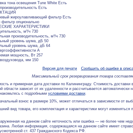
вка тона освещения Tune White Есть
производительность Есть
КТАЦИЯ
евый жироулавливающий фильтр Есть
 фильтр опционально
ЕСКИЕ ХАРАКТЕРИСТИКИ
ительность, м³/ч 730
ьная производительность, м³/ч 730
ьный уровень шума, дБ 50
льный уровень шума, дБ 64
нергоэффективности А
емая мощность, Вт 257
воздуховода, мм 150
Версия для печати
Сообщить об ошибке в опис
Максимальный срок резервирования товара составля
ость и примерная дата доставки по Калининграду. Стоимость доставки 
й области зависит от их удаленности и рассчитывается автоматически 
знакомьтесь с подробными
условиями доставки
.
ачальный взнос в размере 10%, может отличаться в зависимости от вы
ний вид товара, его комплектация и характеристики могут изменяться 
аруженная на данном сайте неточность или ошибка — не более чем нед
азина. Любая информация, содержащаяся на данном сайте имеет справ
дусмотренной ст. 437 Гражданского Кодекса РФ.