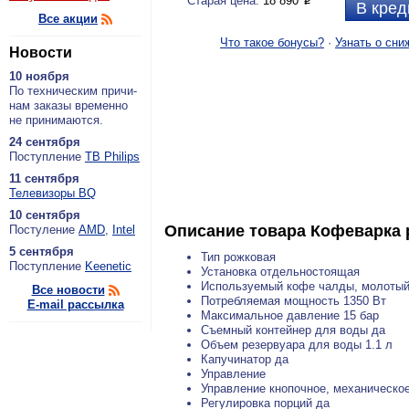
Старая цена:
18 890
P
В кред
Все акции
Что такое бонусы?
·
Узнать о сни
Новости
10 ноября
По тех­ни­че­ским при­чи­
нам за­ка­зы вре­мен­но
не при­ни­ма­ют­ся.
24 сентября
По­ступ­ле­ние
ТВ Philips
11 сентября
Теле­ви­зо­ры BQ
10 сентября
Описание товара
Кофеварка 
По­сту­ле­ние
AMD
,
Intel
5 сентября
Тип рожковая
По­ступ­ле­ние
Keenetic
Установка отдельностоящая
Используемый кофе чалды, молоты
Все новости
Потребляемая мощность 1350 Вт
E-mail рассылка
Максимальное давление 15 бар
Съемный контейнер для воды да
Объем резервуара для воды 1.1 л
Капучинатор да
Управление
Управление кнопочное, механическое
Регулировка порций да