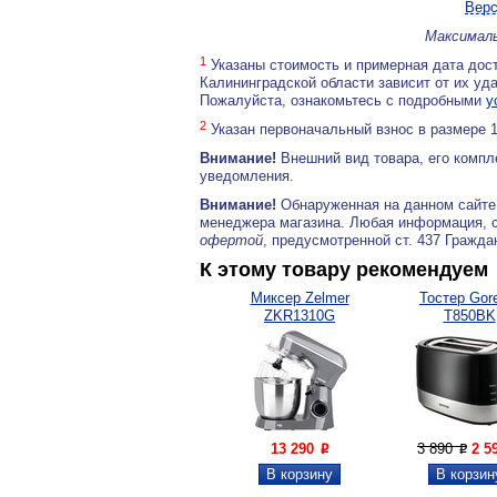
Верс
Максималь
1
Указаны стоимость и примерная дата дост
Калининградской области зависит от их уд
Пожалуйста, ознакомьтесь с подробными
у
2
Указан первоначальный взнос в размере 
Внимание!
Внешний вид товара, его компл
уведомления.
Внимание!
Обнаруженная на данном сайте
менеджера магазина. Любая информация, 
офертой
, предусмотренной ст. 437 Гражда
К этому товару рекомендуем
Миксер Zelmer
Тостер Gor
ZKR1310G
T850BK
13 290
3 890
2 5
P
P