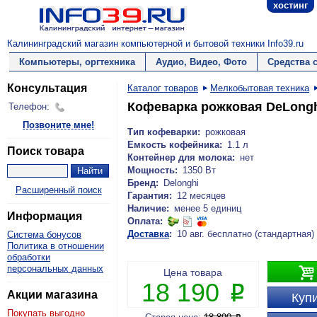
хостинг
Калининградский магазин компьютерной и бытовой техники Info39.ru
Компьютеры, оргтехника
Аудио, Видео, Фото
Средства 
Консультация
Каталог товаров
Мелкобытовая техника
Кофеварка рожковая DeLongh
Телефон:
Позвоните мне!
Тип кофеварки:
рожковая
Емкость кофейника:
1.1 л
Поиск товара
Контейнер для молока:
нет
Мощность:
1350 Вт
Бренд:
Delonghi
Расширенный поиск
Гарантия:
12 месяцев
Наличие:
менее 5 единиц
Информация
Оплата:
Доставка
:
10 авг. бесплатно (стандартная)
Система бонусов
Политика в отношении
обработки
персональных данных

Цена товара
18 190
P
Акции магазина
Купи
Покупать выгодно