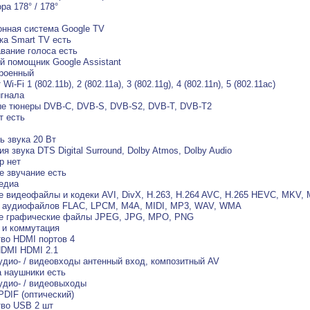
ра 178° / 178°
нная система Google TV
а Smart TV есть
вание голоса есть
й помощник Google Assistant
троенный
Wi-Fi 1 (802.11b), 2 (802.11a), 3 (802.11g), 4 (802.11n), 5 (802.11ac)
гнала
е тюнеры DVB-C, DVB-S, DVB-S2, DVB-T, DVB-T2
т есть
 звука 20 Вт
я звука DTS Digital Surround, Dolby Atmos, Dolby Audio
р нет
 звучание есть
едиа
 видеофайлы и кодеки AVI, DivX, H.263, H.264 AVC, H.265 HEVC, MKV,
 аудиофайлов FLAC, LPCM, M4A, MIDI, MP3, WAV, WMA
е графические файлы JPEG, JPG, MPO, PNG
 и коммутация
во HDMI портов 4
DMI HDMI 2.1
удио- / видеовходы антенный вход, композитный AV
 наушники есть
удио- / видеовыходы
PDIF (оптический)
во USB 2 шт