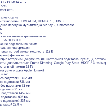
 CI / PCMCIA есть
 есть
ernet есть
телевизор нет
 и технологии HDMI ALLM, HDMI ARC, HDMI CEC
дная передача мультимедиа AirPlay 2, Chromecast
ть
ие
сть настенного крепления есть
ESA 300 x 300
ение подставки по бокам
тельная информация
ьная потребляемая мощность 112 Вт
ергоэффективности F
ация батарейки, документация, настольная подставка, пульт ДУ, сетево
сти, дополнительно Frame Dimming, Google Play Store, HDCP 2.3, таймер
стоянной памяти 32 Гб
ма умного дома Apple Homekit
 и вес
ез подставки 1452 мм
ез подставки 836 мм
без подставки 72 мм
подставки 21.7 кг
 подставкой 1452 мм
 подставкой 908 мм
с подставкой 336 мм
дставкой 22.8 кг