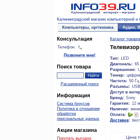
Калининградский магазин компьютерной и б
Компьютеры, оргтехника
Аудио, 
Консультация
Каталог товаро
Телевизор
Телефон:
Позвоните мне!
Тип:
LED
Диагональ:
65 
Поиск товара
Разрешение:
Тюнер:
цифро
Частота:
50 Гц
Расширенный поиск
Разъемы:
USB,
Доступ в интер
Информация
Бренд:
Sony
Гарантия:
12 
Система бонусов
Политика в отношении
Наличие:
мене
обработки
Оплата:
персональных данных
Доставка
:
бес
Акции магазина
Цена 
Покупать выгодно