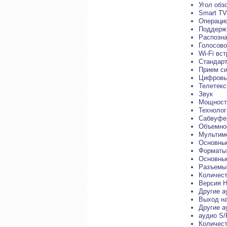
Угол обзо
Smart TV
Операцио
Поддержк
Распозна
Голосово
Wi-Fi вс
Стандарт 
Прием си
Цифровы
Телетекс
Звук
Мощность
Технологи
Сабвуфе
Объемное
Мультим
Основные
Форматы
Основны
Разъемы
Количест
Версия H
Другие а
Выход на
Другие а
аудио S/
Количест