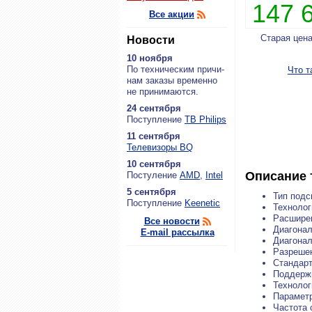
147 
Все акции
Старая цен
Новости
10 ноября
По тех­ни­че­ским при­чи­
Что т
нам за­ка­зы вре­мен­но
не при­ни­ма­ют­ся.
24 сентября
По­ступ­ле­ние
ТВ Philips
11 сентября
Теле­ви­зо­ры BQ
10 сентября
Описание 
По­сту­ле­ние
AMD
,
Intel
5 сентября
Тип подс
По­ступ­ле­ние
Keenetic
Технолог
Расширен
Все новости
Диагонал
E-mail рассылка
Диагонал
Разрешен
Стандарт
Поддерж
Технолог
Парамет
Частота 