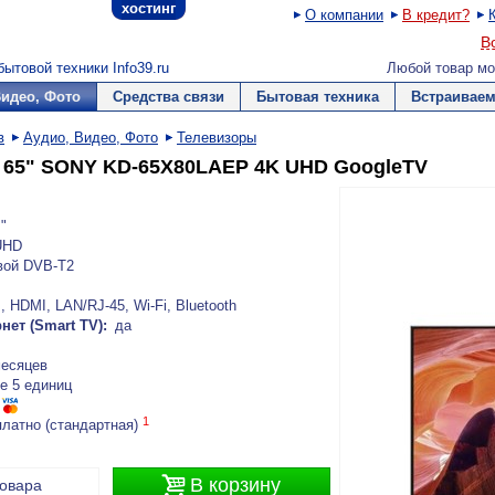
хостинг
О компании
В кредит?
В
ытовой техники Info39.ru
Любой товар мо
Видео, Фото
Средства связи
Бытовая техника
Встраиваем
в
Аудио, Видео, Фото
Телевизоры
 65" SONY KD-65X80LAEP 4K UHD GoogleTV
"
UHD
вой DVB-T2
 HDMI, LAN/RJ-45, Wi-Fi, Bluetooth
нет (Smart TV):
да
месяцев
е 5 единиц
1
платно (стандартная)

В корзину
товара