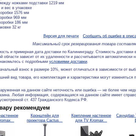
между ножками подставки 1219 мм
 и вес в упаковке
оробки 1576 мм
оробки 969 мм
коробки 186 мм
аковке 32 кг
Версия для печати
Сообщить об ошибке в опис
Максимальный срок резервирования товара составля
ость и примерная дата доставки по Калининграду. Стоимость доставки 
й области зависит от их удаленности и рассчитывается автоматически 
знакомьтесь с подробными
условиями доставки
.
ачальный взнос в размере 10%, может отличаться в зависимости от вы
ний вид товара, его комплектация и характеристики могут изменяться 
аруженная на данном сайте неточность или ошибка — не более чем нед
азина. Любая информация, содержащаяся на данном сайте имеет справ
дусмотренной ст. 437 Гражданского Кодекса РФ.
овару рекомендуем
настенное
Кронштейн для
Крепление настенное
Саундбар 
romax...
проектора Cactus...
для TV Kromax...