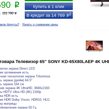
690
P
Купить в 1 клик
а:
151 790
P
2
В кредит за 14 769
P
акое бонусы?
·
Узнать о снижении цены
товара
Телевизор 65" SONY KD-65X80LAEP 4K UH
ветки экрана Direct LED
ия затемнения есть
ная технология экрана Triluminos
ь экрана (дюйм) 64.5"
ь экрана 164 см
ие экрана 4K UltraHD, 3840x2160
ы HDTV Ultra HD (4K) 2160p
ка HDR есть
ия HDR Dolby Vision, HDR10, HLG
ры матрицы
обновления экрана 50 Гц