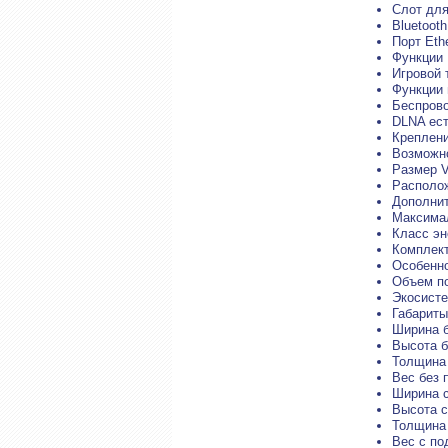
Слот для
Bluetooth
Порт Eth
Функции
Игровой 
Функции
Беспрово
DLNA ес
Креплен
Возможно
Размер V
Располож
Дополни
Максимал
Класс эн
Комплект
Особенно
Объем по
Экосисте
Габариты
Ширина б
Высота б
Толщина 
Вес без 
Ширина с
Высота с
Толщина 
Вес с по