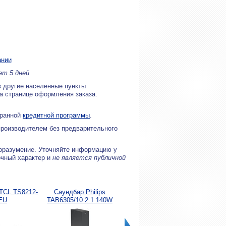
ании
ет 5 дней
в другие населенные пункты
на странице оформления заказа.
бранной
кредитной программы
.
производителем без предварительного
оразумение. Уточняйте информацию у
очный характер и
не является публичной
TCL TS8212-
Саундбар Philips
Саундбар Sony HT-
Сау
EU
TAB6305/10 2.1 140W
S40R
P