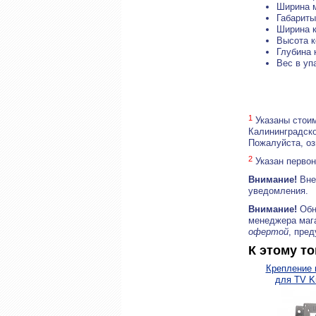
Ширина 
Габариты
Ширина к
Высота к
Глубина 
Вес в уп
1
Указаны стоим
Калининградско
Пожалуйста, о
2
Указан первон
Внимание!
Внеш
уведомления.
Внимание!
Обн
менеджера маг
офертой
, пре
К этому т
Крепление 
для TV K