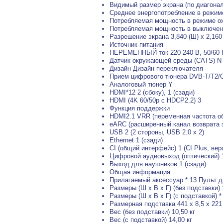
Видимый размер экрана (по диагонал
Среднее энергопотребление в режиме
Потребляемая мощность в режиме о
Потребляемая мощность в выключен
Разрешение экрана 3,840 (Ш) x 2,160 
Источник питания
ПЕРЕМЕННЫЙ ток 220-240 В, 50/60 
Датчик окружающей среды (CATS) N
Дизайн Дизайн переключателя
Прием цифрового тюнера DVB-T/T2/C 
Аналоговый тюнер Y
HDMI*12 2 (сбоку), 1 (сзади)
HDMI (4K 60/50p с HDCP2.2) 3
Функция поддержки
HDMI2.1 VRR (переменная частота о
eARC (расширенный канал возврата з
USB 2 (2 стороны, USB 2.0 x 2)
Ethernet 1 (сзади)
CI (общий интерфейс) 1 (CI Plus, вер
Цифровой аудиовыход (оптический) 1
Выход для наушников 1 (сзади)
Общая информация
Прилагаемый аксессуар * 13 Пульт д
Размеры (Ш x В x Г) (без подставки) 
Размеры (Ш x В x Г) (с подставкой) * 
Размерная подставка 441 x 8,5 x 221
Вес (без подставки) 10,50 кг
Вес (с подставкой) 14,00 кг