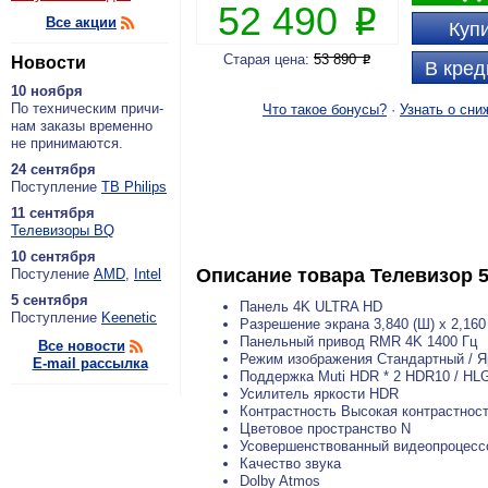
52 490
P
Все акции
Купи
Старая цена:
53 890
Новости
P
В кред
10 ноября
По тех­ни­че­ским при­чи­
Что такое бонусы?
·
Узнать о сни
нам за­ка­зы вре­мен­но
не при­ни­ма­ют­ся.
24 сентября
По­ступ­ле­ние
ТВ Philips
11 сентября
Теле­ви­зо­ры BQ
10 сентября
Описание товара
Телевизор 
По­сту­ле­ние
AMD
,
Intel
5 сентября
Панель 4K ULTRA HD
По­ступ­ле­ние
Keenetic
Разрешение экрана 3,840 (Ш) x 2,160 
Панельный привод RMR 4K 1400 Гц
Все новости
Режим изображения Стандартный / Ярк
E-mail рассылка
Поддержка Muti HDR * 2 HDR10 / HLG 
Усилитель яркости HDR
Контрастность Высокая контрастнос
Цветовое пространство N
Усовершенствованный видеопроцессо
Качество звука
Dolby Atmos