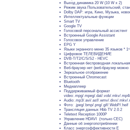
Выход динамика 20 W (10 W x 2)
Режим звука Пользовательский, стан
Dolby DAP: игра, Кино, Музыка, ново
Интеллектуальные функции
Smart TV
Google TV
Голосовой персональный ассистент
Встроенный Google Assistant
Голосовое управление
EPG Y
Языки экранного меню 35 языков * 1⁶
Цифровое ТЕЛЕВИДЕНИЕ
DVB-T/T2/C/S/S2 - HEVC
Встроенная беспроводная локальная
Веб-браузер нет (веб-браузер можно 
Зеркальное отображение
Встроенный Chromecast
Bluetooth
Медиаплеер
Поддерживаемый формат
video:.mpg/.mpeg/.dat/.vob/.mkv/.mp4/.
Audio:.mp3/.avi/.asf/.wmv/.divx/.mkv/.
Фото: .jpeg/.bmp/.png/.gif/.WebP/.heif
Трансляция данных Hbb TV 2.0.2
Teletext Reception 1000P
Управление HDAVI (только CEC)
Данные об энергопотреблении
Класс энергоэффективности E