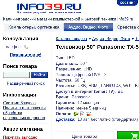
хостинг
Калининградский магазин компьютерной и бытовой техники Info39.ru
Компьютеры, оргтехника
Аудио, Видео, Фото
Средства 
Консультация
Каталог товаров
Аудио, Видео, Фото
Т
Телевизор 50" Panasonic TX-
Телефон:
Позвоните мне!
Тип:
LED
Диагональ:
50 "
Поиск товара
Разрешение:
UHD
Тюнер:
цифровой DVB-T2
Частота:
60 Гц
Расширенный поиск
Разъемы:
USB, HDMI, LAN/RJ-45, Wi-Fi, Bl
Доступ в интернет (Smart TV):
да
Информация
Бренд:
Panasonic
Гарантия:
12 месяцев
Система бонусов
Политика в отношении
Наличие:
менее 5 единиц
обработки
Оплата:
персональных данных
Доставка
:
10 авг. бесплатно (стандартная)
Акции магазина

Цена товара
Покупать выгодно