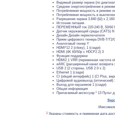
Видимый размер экрана (по диагона
Среднее энергопотребление в режиме
Потребляемая мощность в режиме о
Потребляемая мощность в выключен
Разрешение экрана 3,840 (Ш) x 2,160 
Источник питания
ПЕРЕМЕННЫЙ ток 220-240 В, 50/60 
Датчик окружающей среды (CATS) N
Дизайн Дизайн переключателя
Прием цифрового тюнера DVB-T/T2/C 
Аналоговый тюнер Y
HDMI*12 2 (сбоку), 1 (сзади)
HDMI (4K 60/50p с HDCP2.2) 3
Функция поддержки
HDMI2.1 VRR (переменная частота о
eARC (расширенный канал возврата з
USB 2 (2 стороны, USB 2.0 x 2)
Ethernet 1 (сзади)
CI (общий интерфейс) 1 (CI Plus, вер
Цифровой аудиовыход (оптический) 1
Выход для наушников 1 (сзади)
Общая информация
Прилагаемый аксессуар * 13 Пульт д
Верс
Максималь
1
Указаны стоимость и примерная дата дост