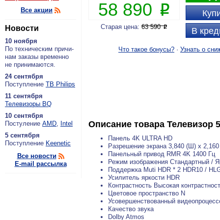
58 890
P
Все акции
Купи
Старая цена:
63 590
Новости
P
В кред
10 ноября
По тех­ни­че­ским при­чи­
Что такое бонусы?
·
Узнать о сни
нам за­ка­зы вре­мен­но
не при­ни­ма­ют­ся.
24 сентября
По­ступ­ле­ние
ТВ Philips
11 сентября
Теле­ви­зо­ры BQ
10 сентября
Описание товара
Телевизор 
По­сту­ле­ние
AMD
,
Intel
5 сентября
Панель 4K ULTRA HD
По­ступ­ле­ние
Keenetic
Разрешение экрана 3,840 (Ш) x 2,160 
Панельный привод RMR 4K 1400 Гц
Все новости
Режим изображения Стандартный / Ярк
E-mail рассылка
Поддержка Muti HDR * 2 HDR10 / HLG 
Усилитель яркости HDR
Контрастность Высокая контрастнос
Цветовое пространство N
Усовершенствованный видеопроцессо
Качество звука
Dolby Atmos