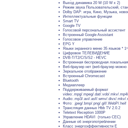
Выход динамика 20 W (10 W x 2)
Режим звука Пользовательский, стан
Dolby DAP: игра, Кино, Музыка, ново
Интеллектуальные функции
Smart TV
Google TV
Голосовой персональный ассистент
Встроенный Google Assistant
Голосовое управление
EPG Y
Языки экранного меню 35 языков * 1⁶
Цифровое ТЕЛЕВИДЕНИЕ
DVB-T/T2/C/S/S2 - HEVC
Встроенная беспроводная локальная
Веб-браузер нет (веб-браузер можно 
Зеркальное отображение
Встроенный Chromecast
Bluetooth
Медиаплеер
Поддерживаемый формат
video:.mpg/.mpeg/.dat/.vob/.mkv/.mp4/.
Audio:.mp3/.avi/.asf/.wmv/.divx/.mkv/.
Фото: .jpeg/.bmp/.png/.gif/.WebP/.heif
Трансляция данных Hbb TV 2.0.2
Teletext Reception 1000P
Управление HDAVI (только CEC)
Данные об энергопотреблении
Класс энергоэффективности E