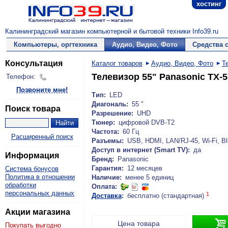
хостинг
Калининградский магазин компьютерной и бытовой техники Info39.ru
Компьютеры, оргтехника
Аудио, Видео, Фото
Средства 
Консультация
Каталог товаров
Аудио, Видео, Фото
Т
Телевизор 55" Panasonic TX-
Телефон:
Позвоните мне!
Тип:
LED
Диагональ:
55 "
Поиск товара
Разрешение:
UHD
Тюнер:
цифровой DVB-T2
Частота:
60 Гц
Расширенный поиск
Разъемы:
USB, HDMI, LAN/RJ-45, Wi-Fi, Bl
Доступ в интернет (Smart TV):
да
Информация
Бренд:
Panasonic
Гарантия:
12 месяцев
Система бонусов
Политика в отношении
Наличие:
менее 5 единиц
обработки
Оплата:
персональных данных
1
Доставка
:
бесплатно (стандартная)
Акции магазина

Цена товара
Покупать выгодно