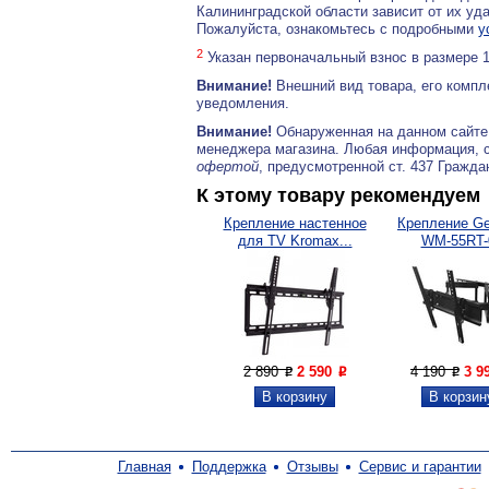
Калининградской области зависит от их уд
Пожалуйста, ознакомьтесь с подробными
у
2
Указан первоначальный взнос в размере 
Внимание!
Внешний вид товара, его компл
уведомления.
Внимание!
Обнаруженная на данном сайте
менеджера магазина. Любая информация, 
офертой
, предусмотренной ст. 437 Гражда
К этому товару рекомендуем
Крепление настенное
Крепление Ge
для TV Kromax...
WM-55RT-
2 890
2 590
4 190
3 9
P
P
P
Главная
Поддержка
Отзывы
Сервис и гарантии