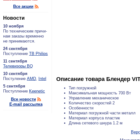
Все акции
Новости
10 ноября
По тех­ни­че­ским при­чи­
нам за­ка­зы вре­мен­но
не при­ни­ма­ют­ся.
24 сентября
По­ступ­ле­ние
ТВ Philips
11 сентября
Теле­ви­зо­ры BQ
10 сентября
Описание товара
Блендер VI
По­сту­ле­ние
AMD
,
Intel
5 сентября
Тип погружной
По­ступ­ле­ние
Keenetic
Максимальная мощность 700 Вт
Управление механическое
Все новости
Количество скоростей 2
E-mail рассылка
Особенности
Материал погружной части металл
Материал корпуса пластик
Длина сетевого шнура 1.2 м
Верс