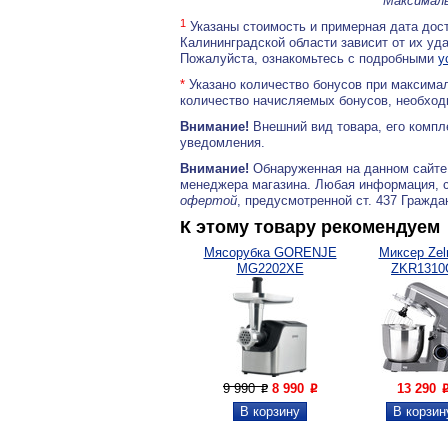
Максималь
1
Указаны стоимость и примерная дата дост
Калининградской области зависит от их уд
Пожалуйста, ознакомьтесь с подробными
у
*
Указано количество бонусов при максимал
количество начисляемых бонусов, необходи
Внимание!
Внешний вид товара, его компл
уведомления.
Внимание!
Обнаруженная на данном сайте
менеджера магазина. Любая информация, 
офертой
, предусмотренной ст. 437 Гражда
К этому товару рекомендуем
Мясорубка GORENJE
Миксер Zel
MG2202XE
ZKR1310
9 990
8 990
13 290
P
P