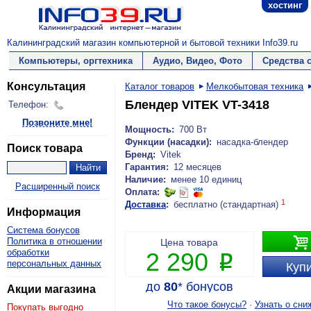
хостинг
Калининградский магазин компьютерной и бытовой техники Info39.ru
Компьютеры, оргтехника
Аудио, Видео, Фото
Средства 
Консультация
Каталог товаров
Мелкобытовая техника
Блендер VITEK VT-3418
Телефон:
Позвоните мне!
Мощность:
700 Вт
Функции (насадки):
насадка-блендер
Поиск товара
Бренд:
Vitek
Гарантия:
12 месяцев
Наличие:
менее 10 единиц
Расширенный поиск
Оплата:
1
Доставка
:
бесплатно (стандартная)
Информация
Система бонусов

Политика в отношении
Цена товара
обработки
2 290
P
персональных данных
Купи
до
80
*
бонусов
Акции магазина
Что такое бонусы?
·
Узнать о сни
Покупать выгодно