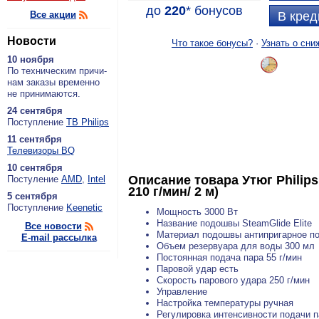
до
220
*
бонусов
Все акции
В кред
Новости
Что такое бонусы?
·
Узнать о сни
10 ноября
По тех­ни­че­ским при­чи­
нам за­ка­зы вре­мен­но
не при­ни­ма­ют­ся.
24 сентября
По­ступ­ле­ние
ТВ Philips
11 сентября
Теле­ви­зо­ры BQ
10 сентября
Описание товара
Утюг Philip
По­сту­ле­ние
AMD
,
Intel
210 г/мин/ 2 м)
5 сентября
По­ступ­ле­ние
Keenetic
Мощность 3000 Вт
Название подошвы SteamGlide Elite
Все новости
Материал подошвы антипригарное по
E-mail рассылка
Объем резервуара для воды 300 мл
Постоянная подача пара 55 г/мин
Паровой удар есть
Скорость парового удара 250 г/мин
Управление
Настройка температуры ручная
Регулировка интенсивности подачи п