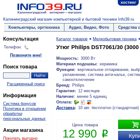
хостинг
Калининградский магазин компьютерной и бытовой техники Info39.ru
Компьютеры, оргтехника
Аудио, Видео, Фото
Средства 
Консультация
Каталог товаров
Мелкобытовая техника
Утюг Philips DST7061/30 (3000
Телефон:
Позвоните мне!
Мощность:
3000 Вт
Материал подошвы:
керамика
Поиск товара
Функции:
вертикальное отпаривание, выбр
увлажнение, система анти-кальк, систе
самоотключение
Расширенный поиск
Бренд:
Philips
Гарантия:
12 месяцев
Информация
Наличие:
менее 5 единиц
Оплата:
Система бонусов
Доставка
:
10 авг. бесплатно (стандартная)
Политика в отношении
обработки
персональных данных

Цена товара
12 990
Акции магазина
P
Купи
Покупать выгодно