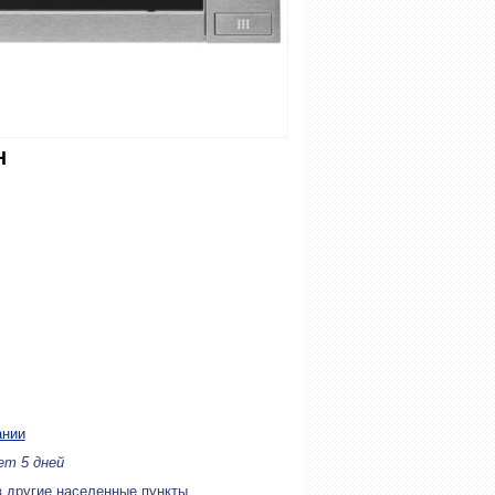
H
ании
ет 5 дней
в другие населенные пункты