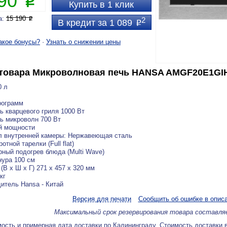
890
P
Купить в 1 клик
а:
15 190
P
2
В кредит за 1 089
P
акое бонусы?
·
Узнать о снижении цены
товара
Микроволновая печь HANSA AMGF20E1GI
0 л
рограмм
 кварцевого гриля 1000 Вт
ь микроволн 700 Вт
й мощности
л внутренней камеры: Нержавеющая сталь
отной тарелки (Full flat)
ный подогрев блюда (Multi Wave)
ура 100 см
(В х Ш х Г) 271 х 457 х 320 мм
кг
итель Hansa - Китай
Версия для печати
Сообщить об ошибке в опис
Максимальный срок резервирования товара составля
ость и примерная дата доставки по Калининграду. Стоимость доставки 