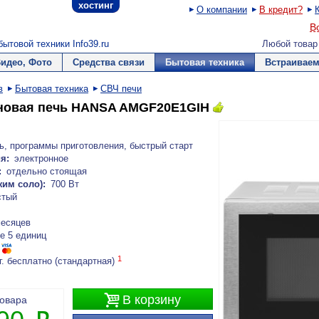
хостинг
О компании
В кредит?
В
ытовой техники Info39.ru
Любой товар
Видео, Фото
Средства связи
Бытовая техника
Встраиваем
в
Бытовая техника
СВЧ печи
новая печь HANSA AMGF20E1GIH
ь, программы приготовления, быстрый старт
я:
электронное
:
отдельно стоящая
им соло):
700 Вт
стый
месяцев
е 5 единиц
1
г. бесплатно (стандартная)

В корзину
товара