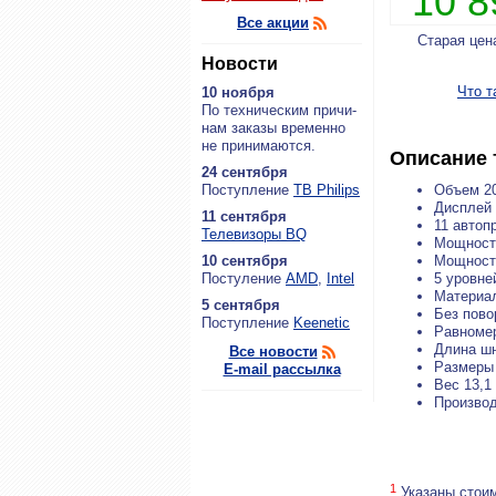
10 
Все акции
Старая цен
Новости
Что т
10 ноября
По тех­ни­че­ским при­чи­
нам за­ка­зы вре­мен­но
не при­ни­ма­ют­ся.
Описание 
24 сентября
По­ступ­ле­ние
ТВ Philips
Объем 2
Дисплей
11 сентября
11 автоп
Теле­ви­зо­ры BQ
Мощность
10 сентября
Мощност
По­сту­ле­ние
AMD
,
Intel
5 уровне
Материа
5 сентября
Без повор
По­ступ­ле­ние
Keenetic
Равномер
Длина шн
Все новости
Размеры 
E-mail рассылка
Вес 13,1 
Производ
1
Указаны стоим