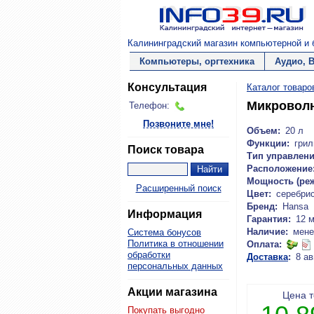
Калининградский магазин компьютерной и б
Компьютеры, оргтехника
Аудио, 
Консультация
Каталог товаро
Микровол
Телефон:
Позвоните мне!
Объем:
20 л
Функции:
грил
Поиск товара
Тип управлени
Расположение
Мощность (реж
Расширенный поиск
Цвет:
серебри
Бренд:
Hansa
Информация
Гарантия:
12 
Наличие:
мене
Система бонусов
Политика в отношении
Оплата:
обработки
Доставка
:
8 ав
персональных данных
Акции магазина
Цена 
Покупать выгодно