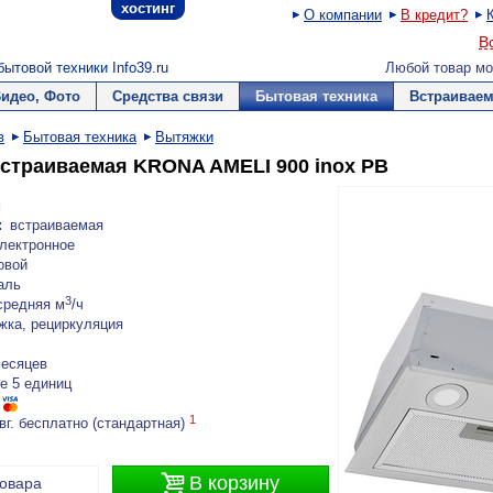
хостинг
О компании
В кредит?
В
ытовой техники Info39.ru
Любой товар мо
Видео, Фото
Средства связи
Бытовая техника
Встраиваем
в
Бытовая техника
Вытяжки
страиваемая KRONA AMELI 900 inox PB
м
:
встраиваемая
лектронное
овой
аль
3
средняя м
/ч
жка, рециркуляция
месяцев
е 5 единиц
1
вг. бесплатно (стандартная)

В корзину
товара