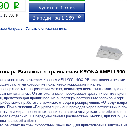
690
P
Купить в 1 клик
а:
13 990
P
2
В кредит за 1 169
P
акое бонусы?
·
Узнать о снижении цены
товара
Вытяжка встраиваемая KRONA AMELI 900 
я компактным размерам Крона AMELI 900 INOX PB практически незаметн
щей стали, на которой не появляется коррозийный налёт.
 поверхность от загрязнений можно, используя всего лишь влажную са
ратным клапаном. Он автоматически перекрывает доступ к вентиляцион
я, предотвращая проникновение в квартиру посторонних запахов и гари.
рибор может работать в режимах отвода и рециркуляции. «Отвод» напр
ию. При активации «Рециркуляции» они проходят через встроенный в пр
, пыли и жира, неприятных запахов, а затем «выпускаются» обратно в 
аются отдельно. На передней панели расположены кнопки, при помощи 
ивать способ работы.
во работает на трех скоростных режимах. Для приготовления завтрака н