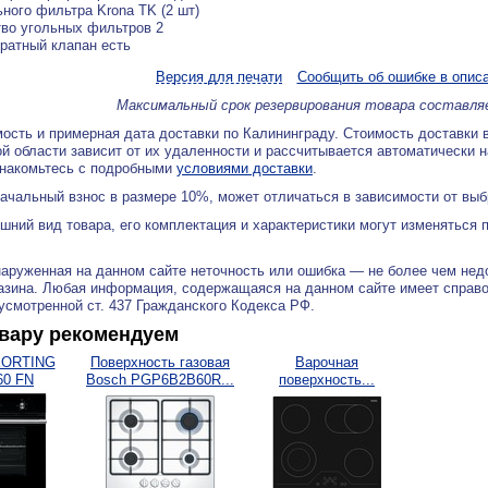
ьного фильтра Krona TK (2 шт)
во угольных фильтров 2
ратный клапан есть
Версия для печати
Сообщить об ошибке в опис
Максимальный срок резервирования товара составля
ость и примерная дата доставки по Калининграду. Стоимость доставки 
й области зависит от их удаленности и рассчитывается автоматически 
знакомьтесь с подробными
условиями доставки
.
ачальный взнос в размере 10%, может отличаться в зависимости от вы
ний вид товара, его комплектация и характеристики могут изменяться 
аруженная на данном сайте неточность или ошибка — не более чем нед
азина. Любая информация, содержащаяся на данном сайте имеет справ
дусмотренной ст. 437 Гражданского Кодекса РФ.
овару рекомендуем
KORTING
Поверхность газовая
Варочная
60 FN
Bosch PGP6B2B60R...
поверхность...