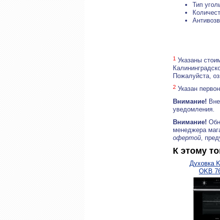
Тип угол
Количест
Антивозв
1
Указаны стоим
Калининградско
Пожалуйста, о
2
Указан первон
Внимание!
Внеш
уведомления.
Внимание!
Обн
менеджера маг
офертой
, пре
К этому т
Духовка 
OKB 7