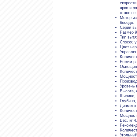
скорости
ярко и р
станет е
Мотор из
беседе.
Серия в
Размер 9
Тип вытя
Способ у
Цвет не
Управлен
Количест
Режим ра
Освещен
Количест
Мощность
Производ
Уровень 
Высота, 
Ширина, 
Глубина,
Диаметр 
Количест
Мощность
Вес, кг 4
Рекоменд
Количест
Угольный