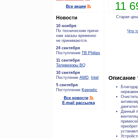
11 
Все акции
Старая цен
Новости
10 ноября
По тех­ни­че­ским при­чи­
Что т
нам за­ка­зы вре­мен­но
не при­ни­ма­ют­ся.
24 сентября
По­ступ­ле­ние
ТВ Philips
11 сентября
Теле­ви­зо­ры BQ
10 сентября
Описание 
По­сту­ле­ние
AMD
,
Intel
5 сентября
Благодар
По­ступ­ле­ние
Keenetic
нержавею
Очистить
Все новости
антивозв
E-mail рассылка
двигател
Данный п
вентиляц
примесей
приобрет
устанавл
Устройст