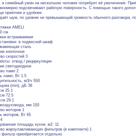
, а семейный ужин на нескольких человек потребует её увеличения. Пр
авномерно подсвечивают рабочую поверхность. С помощью такого допол
ще приятнее и удобнее.
даёт шум, по уровню не превышающий громкость обычного разговора, 
ытяжки AMELI
0 см
жки встраиваемая
становки: в подвесной шкаф
ржавеющая сталь
ие кнопочное
во скоростей 3
боты: отвод / рециркуляция
ие светодиодное
во ламп 2
 ламп, Вт 1.5
ительность, м3/ч 550
шума (min), дБ 38
см 25.1
см 72.5
 см 29.1
воздуховода, мм 150
во моторов 1
 моторов, Вт 65
.4
ованная площадь кухни, м2: 11
во жироулавливающих фильтров (в комплекте) 1
 фильтр приобретается отдельно