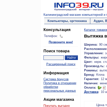
Калининградский магазин компьютерной и б
Компьютеры, оргтехника
Аудио, 
Консультация
Каталог товаро
Вытяжка в
Телефон:
Позвоните мне!
Ширина:
90 с
Расположение
Поиск товара
Управление:
э
Фильтры:
жир
Цвет:
нерж. ст
Расширенный поиск
Производ-ть:
Режимы:
вытя
Информация
Бренд:
Krona
Гарантия:
12 
Система бонусов
Политика в отношении
Наличие:
мене
обработки
Оплата:
персональных данных
Доставка
:
10 а
Акции магазина
Цена 
Покупать выгодно