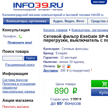
хостинг
Калининградский магазин компьютерной и бытовой техники Info39.ru
Компьютеры, оргтехника
Аудио, Видео, Фото
Средства 
Консультация
Каталог товаров
Компьютеры, оргтехника
Сетевой фильтр ExeGate SP-6
Телефон:
перегрузки, выключатель с п
Позвоните мне!
Категория:
Сетевые фильтры
Поиск товара
Бренд:
Exegate
Гарантия:
12 месяцев
Наличие:
менее 10 единиц
Расширенный поиск
Оплата:
1
Доставка
:
200
(стандартная)
P
Информация
Система бонусов

Политика в отношении
Цена товара
обработки
890
P
персональных данных
Купи
Старая цена:
1 090
P
Акции магазина
до
65
*
бонусов
Покупать выгодно