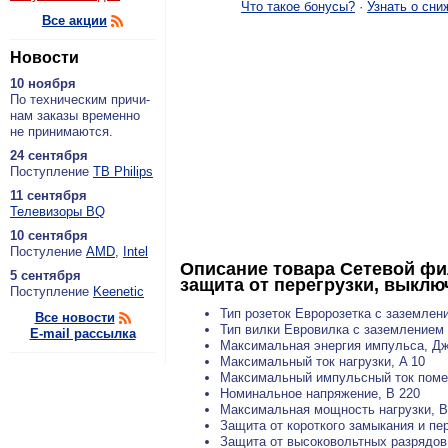
Что такое бонусы?
·
Узнать о сни
Все акции
Новости
10 ноября
По тех­ни­че­ским при­чи­
нам за­ка­зы вре­мен­но
не при­ни­ма­ют­ся.
24 сентября
По­ступ­ле­ние
ТВ Philips
11 сентября
Теле­ви­зо­ры BQ
10 сентября
По­сту­ле­ние
AMD
,
Intel
Описание товара
Сетевой фил
5 сентября
защита от перегрузки, выклю
По­ступ­ле­ние
Keenetic
Тип розеток Евророзетка с заземлен
Все новости
Тип вилки Евровилка с заземлением
E-mail рассылка
Максимальная энергия импульса, Дж
Максимальный ток нагрузки, A 10
Максимальный импульсный ток помех
Номинальное напряжение, В 220
Максимальная мощность нагрузки, В
Защита от короткого замыкания и п
Защита от высоковольтных разрядов