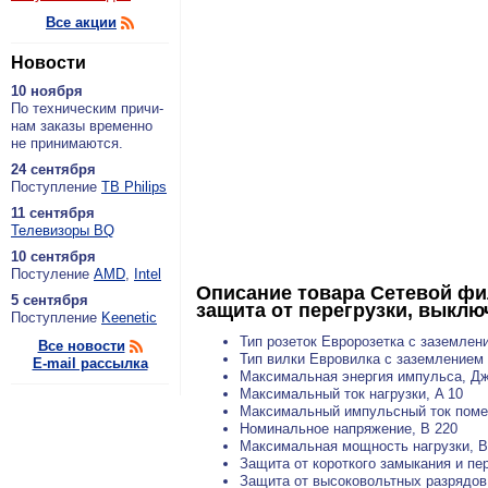
Все акции
Новости
10 ноября
По тех­ни­че­ским при­чи­
нам за­ка­зы вре­мен­но
не при­ни­ма­ют­ся.
24 сентября
По­ступ­ле­ние
ТВ Philips
11 сентября
Теле­ви­зо­ры BQ
10 сентября
По­сту­ле­ние
AMD
,
Intel
Описание товара
Сетевой фил
5 сентября
защита от перегрузки, выклю
По­ступ­ле­ние
Keenetic
Тип розеток Евророзетка с заземлен
Все новости
Тип вилки Евровилка с заземлением
E-mail рассылка
Максимальная энергия импульса, Дж
Максимальный ток нагрузки, A 10
Максимальный импульсный ток помех
Номинальное напряжение, В 220
Максимальная мощность нагрузки, В
Защита от короткого замыкания и п
Защита от высоковольтных разрядов