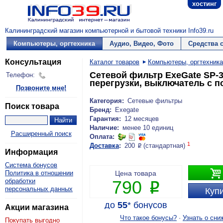
хостинг
Калининградский магазин компьютерной и бытовой техники Info39.ru
Компьютеры, оргтехника
Аудио, Видео, Фото
Средства 
Консультация
Каталог товаров
Компьютеры, оргтехника
Сетевой фильтр ExeGate SP-3
Телефон:
перегрузки, выключатель с п
Позвоните мне!
Категория:
Сетевые фильтры
Поиск товара
Бренд:
Exegate
Гарантия:
12 месяцев
Наличие:
менее 10 единиц
Расширенный поиск
Оплата:
1
Доставка
:
200
(стандартная)
P
Информация
Система бонусов

Политика в отношении
Цена товара
обработки
790
P
персональных данных
Купи
до
55
*
бонусов
Акции магазина
Что такое бонусы?
·
Узнать о сни
Покупать выгодно